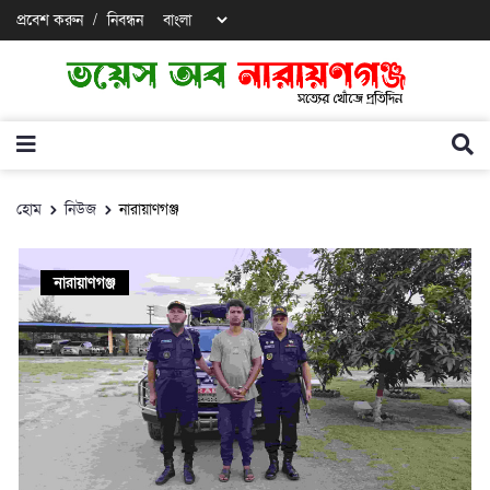
প্রবেশ করুন
/
নিবন্ধন
হোম
নিউজ
নারায়াণগঞ্জ
নারায়াণগঞ্জ