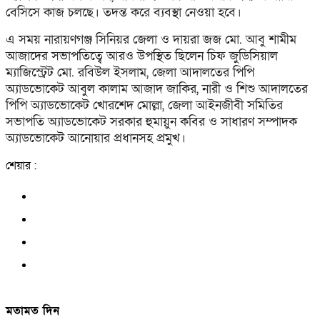
বেসিসে কাজ চলছে। তদন্ত করে ব্যবস্থা নেওয়া হবে।
এ সময় নারায়ণগঞ্জ সিনিয়র জেলা ও দায়রা জজ মো. আবু শামীম
আজাদের সভাপতিত্বে আরও উপস্থিত ছিলেন চিফ জুডিসিয়াল
ম্যাজিস্ট্রেট মো. রবিউল ইসলাম, জেলা আদালতের পিপি
অ্যাডভোকেট আবুল কালাম আজাদ জাকির, নারী ও শিশু আদালতের
পিপি অ্যাডভোকেট খোরশেদ মোল্লা, জেলা আইনজীবী সমিতির
সভাপতি অ্যাডভোকেট সরকার হুমায়ুন কবির ও সাধারণ সম্পাদক
অ্যাডভোকেট আনোয়ার প্রধানসহ প্রমুখ।
শেয়ার :
মতামত দিন