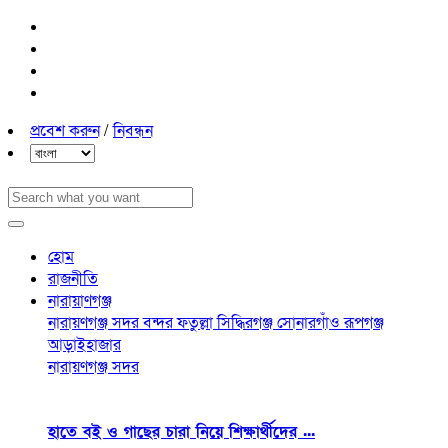
প্রবেশ করুন
/
নিবন্ধন
হোম
রাজনীতি
নারায়াণগঞ্জ
নারায়ণগঞ্জ সদর
বন্দর
ফতুল্লা
সিদ্ধিরগঞ্জ
সোনারগাঁও
রূপগঞ্জ
আড়াইহাজার
নারায়ণগঞ্জ সদর
হাতে বই ও গাছের চারা নিয়ে শিক্ষার্থীদের ...