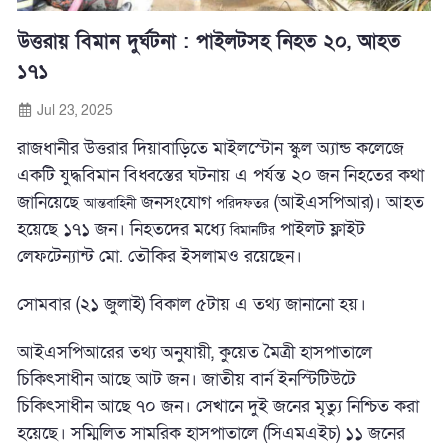
উত্তরায় বিমান দুর্ঘটনা : পাইলটসহ নিহত ২০, আহত
১৭১
Jul 23, 2025
রাজধানীর উত্তরার দিয়াবাড়িতে মাইলস্টোন স্কুল অ্যান্ড কলেজে
একটি যুদ্ধবিমান বিধ্বস্তের ঘটনায় এ পর্যন্ত ২০ জন নিহতের কথা
জানিয়েছে
জনসংযোগ
(আইএসপিআর)। আহত
আন্তবাহিনী
পরিদফতর
হয়েছে ১৭১ জন। নিহতদের মধ্যে
পাইলট ফ্লাইট
বিমানটির
লেফটেন্যান্ট মো. তৌকির ইসলামও রয়েছেন।
সোমবার (২১ জুলাই) বিকাল ৫টায় এ তথ্য জানানো হয়।
আইএসপিআরের তথ্য অনুযায়ী, কুয়েত মৈত্রী হাসপাতালে
চিকিৎসাধীন আছে আট জন। জাতীয় বার্ন ইনস্টিটিউটে
চিকিৎসাধীন আছে ৭০ জন। সেখানে দুই জনের মৃত্যু নিশ্চিত করা
হয়েছে। সম্মিলিত সামরিক হাসপাতালে (সিএমএইচ) ১১ জনের