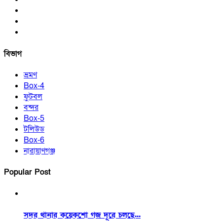
বিভাগ
ভ্রমণ
Box-4
ফুটবল
বন্দর
Box-5
টলিউড
Box-6
নারায়াণগঞ্জ
Popular Post
সদর থানার কয়েকশো গজ দূরে চলছে...