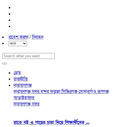
প্রবেশ করুন
/
নিবন্ধন
হোম
রাজনীতি
নারায়াণগঞ্জ
নারায়ণগঞ্জ সদর
বন্দর
ফতুল্লা
সিদ্ধিরগঞ্জ
সোনারগাঁও
রূপগঞ্জ
আড়াইহাজার
নারায়ণগঞ্জ সদর
হাতে বই ও গাছের চারা নিয়ে শিক্ষার্থীদের ...