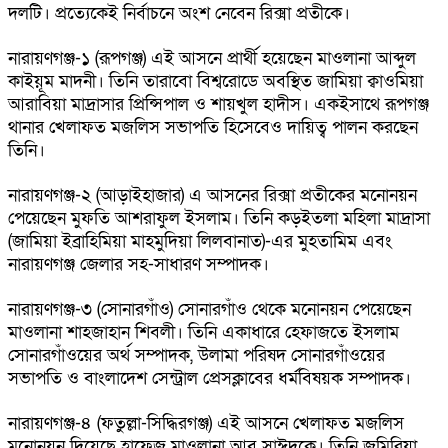
দলটি। প্রত্যেকেই নির্বাচনে অংশ নেবেন রিক্সা প্রতীকে।
নারায়ণগঞ্জ-১ (রূপগঞ্জ) এই আসনে প্রার্থী হয়েছেন মাওলানা আব্দুল
কাইয়ূম মাদনী। তিনি তারাবো বিশ্বরোডে অবস্থিত জামিয়া ক্বাওমিয়া
আরাবিয়া মাদ্রাসার প্রিন্সিপাল ও শায়খুল হাদীস। একইসাথে রূপগঞ্জ
থানার খেলাফত মজলিস সভাপতি হিসেবেও দায়িত্ব পালন করছেন
তিনি।
নারায়ণগঞ্জ-২ (আড়াইহাজার) এ আসনের রিক্সা প্রতীকের মনোনয়ন
পেয়েছেন মুফতি আশরাফুল ইসলাম। তিনি কড়ইতলা মহিলা মাদ্রাসা
(জামিয়া ইব্রাহিমিয়া মাহমুদিয়া লিলবানাত)-এর মুহতামিম এবং
নারায়ণগঞ্জ জেলার সহ-সাধারণ সম্পাদক।
নারায়ণগঞ্জ-৩ (সোনারগাঁও) সোনারগাঁও থেকে মনোনয়ন পেয়েছেন
মাওলানা শাহজাহান শিবলী। তিনি একাধারে হেফাজতে ইসলাম
সোনারগাঁওয়ের অর্থ সম্পাদক, উলামা পরিষদ সোনারগাঁওয়ের
সভাপতি ও বাংলাদেশ সেন্ট্রাল প্রেসক্লাবের ধর্মবিষয়ক সম্পাদক।
নারায়ণগঞ্জ-৪ (ফতুল্লা-সিদ্ধিরগঞ্জ) এই আসনে খেলাফত মজলিস
মনোনয়ন দিয়েছে হাফেজ মাওলানা আবু সাঈদকে। তিনি জমিরিয়া