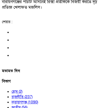
নারায়ণগঞ্জের পাঁচটি আসনেই রিক্সা প্রতীককে বিজয়ী করতে দৃঢ়
প্রতিজ্ঞ খেলাফত মজলিস।
শেয়ার :
মতামত দিন
বিভাগ
হোম
(2)
রাজনীতি
(237)
নারায়াণগঞ্জ
(1090)
জাতীয়
(56)