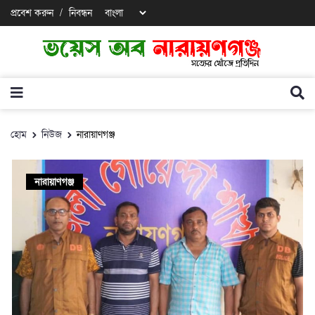
প্রবেশ করুন
/
নিবন্ধন
হোম
নিউজ
নারায়াণগঞ্জ
নারায়াণগঞ্জ