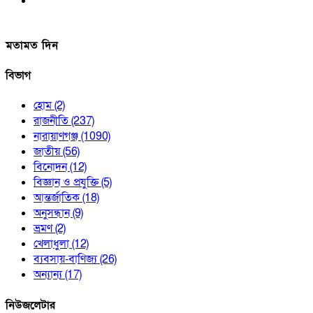
মতামত দিন
বিভাগ
হোম
(2)
রাজনীতি
(237)
নারায়াণগঞ্জ
(1090)
জাতীয়
(56)
বিনোদন
(12)
বিজ্ঞান ও প্রযুক্তি
(5)
আন্তর্জাতিক
(18)
অনুসন্ধান
(9)
ভ্রমণ
(2)
খেলাধুলা
(12)
ব্যবসায়-বাণিজ্য
(26)
অন্যান্য
(17)
নিউজলেটার