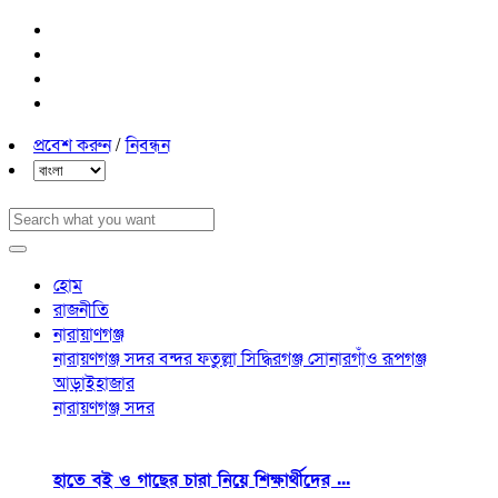
প্রবেশ করুন
/
নিবন্ধন
হোম
রাজনীতি
নারায়াণগঞ্জ
নারায়ণগঞ্জ সদর
বন্দর
ফতুল্লা
সিদ্ধিরগঞ্জ
সোনারগাঁও
রূপগঞ্জ
আড়াইহাজার
নারায়ণগঞ্জ সদর
হাতে বই ও গাছের চারা নিয়ে শিক্ষার্থীদের ...