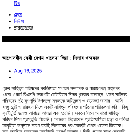
টিম
হোম
নিউজ
নারায়াণগঞ্জ
নারায়াণগঞ্জ
আপোসহীন নেত্রী বেগম খালেদা জিয়া : দিদার খন্দকার
Aug 16, 2025
ধ্রুব সাহিত্য পরিষদের প্রতিষ্ঠাতা সাধারণ সম্পাদক ও নারায়ণগঞ্জ মহানগর
১৪নং ওয়ার্ড বিএনপি সভাপতি রোটারিয়ান দিদার খন্দকার বলেছেন, ধ্রুব সাহিত্য
পরিষদের দুই যুগপূর্তি উপলক্ষে সকলকে অভিনন্দন ও শুভেচ্ছা জানায়। আমি
বন্ধু সেন্টু ও রায়হান মিলে একটি সাহিত্য পরিষদের গঠনের পরিকল্পনা করি। কিছু
ক্রটিচূর্তি হলেও আবারো আমরা এক হয়েছি। সকলে মিলে আবারো সাহিত্য
পরিষদ মিলে প্রস্তুতি নিয়েছি। আজকে চিত্রাংকন প্রতিযোগিতা ছড়া ও কবিতা
আবৃত্তি অনুষ্ঠানে স্মরণ করছি তিনবারের প্রধানমন্ত্রী বেগম খালেদা জিয়াকে।
তার জন্মদিনে আজকের অনুষ্ঠানটি উৎসর্গ করলাম। তিনি দেশের সাথে বেঈমানী