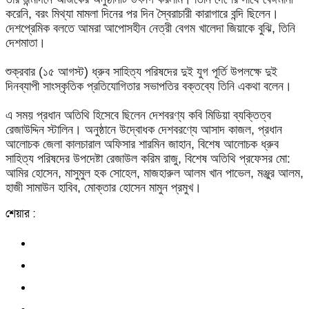
করেনি, বরং মিথ্যা মামলা দিনের পর দিন স্বৈরাচারী কারাগারে বন্দি ছিলেন।
দেশপ্রেমিক বলতে আমরা আপোসহীন নেত্রী বেগম খালেদা জিয়াকে বুঝি, তিনি
দেশমাতা।
শুক্রবার (১৫ আগস্ট) ধ্রুব সাহিত্য পরিষদের দুই যুগ পূর্তি উপলক্ষে দুই
দিনব্যাপী সাংস্কৃতিক প্রতিযোগিতার সভাপতির বক্তব্যে তিনি একথা বলেন।
এ সময় প্রধান অতিথি হিসেবে ছিলেন দেশবরণ্য কবি মিডিয়া ব্যক্তিত্ব
রেজাউদ্দিন স্টালিন। অনুষ্ঠানে উদ্বোধক দেশবরণ্যে আসাদ কাজল, প্রধান
আলোচক জেলা কালচারাল অফিসার শারমিন জাহান, বিশেষ আলোচক ধ্রুব
সাহিত্য পরিষদের উপদেষ্টা রেজাউল করিম রাজু, বিশেষ অতিথি প্রফেসর মো:
আমির হোসেন, মাসুমুল হক সোহেল, মাজহারুল আলম খান পাভেল, মঞ্জুর আলম,
হাজী সামাউন হাবিব, মোক্তার হোসেন মামুন প্রমুখ।
শেয়ার :