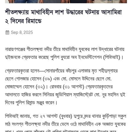
শীতলক্ষ্যায় মাথাবিহীন লাশ উদ্ধারের ঘটনায় আসামিরা
২ দিনের রিমান্ডে
Sep 8, 2025
নারায়ণগঞ্জের শীতলক্ষ্যা নদীর তীরে মাথাবিহীন যুবকের লাশ উদ্ধারের ঘটনায়
দুইজনকে গ্রেফতার করেছে পুলিশ ব্যুরো অব ইনভেস্টিগেশন (পিবিআই)।
গ্রেফতারকৃতরা হলেন—সোনারগাঁয়ের কাঁচপুর এলাকার মৃত শহীদুল্লাহর
ছেলে গোলজার হোসেন (৩৯) এবং মো. মোসলে উদ্দিনের ছেলে মো.
মোজাম্মেল হোসেন (৩২)। রোববার (৩১ আগস্ট) গ্রেফতারকৃতদের
আদালতে হাজির করলে সিনিয়র জুডিশিয়াল ম্যাজিস্ট্রেট মো. নুর মহসিন দুই
দিনের পুলিশ রিমান্ড মঞ্জুর করেন।
পিবিআই জানায়, গত ২৭ আগস্ট (বুধবার) দুপুরে বন্দর থানার কুড়িঁপাড়া স্কুল
মাঠ সংলগ্ন শীতলক্ষ্যা নদীর তীরে ভেসে ওঠে মাথাবিহীন এক অজ্ঞাত যুবকের