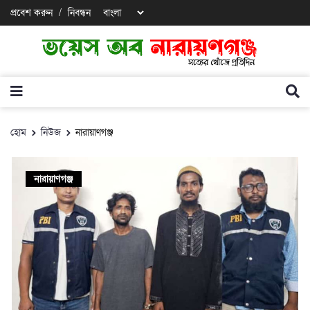
প্রবেশ করুন
/
নিবন্ধন
হোম
নিউজ
নারায়াণগঞ্জ
নারায়াণগঞ্জ