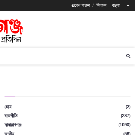
প্রবেশ করুন
/
নিবন্ধন
বিভাগ
হোম
(2)
রাজনীতি
(237)
নারায়াণগঞ্জ
(1090)
জাতীয়
(56)