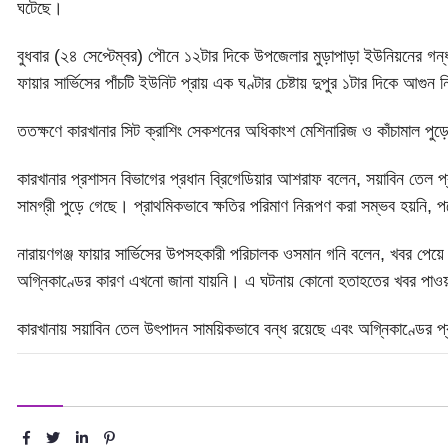
ঘটেছে।
বুধবার (২৪ সেপ্টেম্বর) পৌনে ১২টার দিকে উপজেলার মুড়াপাড়া ইউনিয়নের গন্
ফায়ার সার্ভিসের পাঁচটি ইউনিট প্রায় এক ঘণ্টার চেষ্টায় দুপুর ১টার দিকে আগুন 
ততক্ষণে কারখানার সিট ক্রাশিং সেকশনের অধিকাংশ মেশিনারিজ ও কাঁচামাল পুড়ে 
কারখানার প্রশাসন বিভাগের প্রধান ব্রিগেডিয়ার আশরাফ বলেন, সয়াবিন তেল প
সামগ্রী পুড়ে গেছে। প্রাথমিকভাবে ক্ষতির পরিমাণ নিরূপণ করা সম্ভব হয়নি, 
নারায়ণগঞ্জ ফায়ার সার্ভিসের উপসহকারী পরিচালক ওসমান গনি বলেন, খবর পেয়ে প
অগ্নিকাণ্ডের কারণ এখনো জানা যায়নি। এ ঘটনায় কোনো হতাহতের খবর পাওয়
কারখানায় সয়াবিন তেল উৎপাদন সাময়িকভাবে বন্ধ রয়েছে এবং অগ্নিকাণ্ডের প্
শেয়ার :