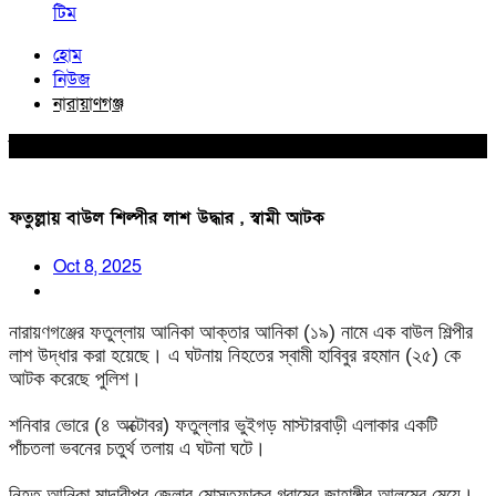
টিম
হোম
নিউজ
নারায়াণগঞ্জ
নারায়াণগঞ্জ
ফতুল্লায় বাউল শিল্পীর লাশ উদ্ধার , স্বামী আটক
Oct 8, 2025
নারায়ণগঞ্জের ফতুল্লায় আনিকা আক্তার আনিকা (১৯) নামে এক বাউল শিল্পীর
লাশ উদ্ধার করা হয়েছে। এ ঘটনায় নিহতের স্বামী হাবিবুর রহমান (২৫) কে
আটক করেছে পুলিশ।
শনিবার ভোরে (৪ অক্টোবর) ফতুল্লার ভুইগড় মাস্টারবাড়ী এলাকার একটি
পাঁচতলা ভবনের চতুর্থ তলায় এ ঘটনা ঘটে।
নিহত আনিকা মাদারীপুর জেলার মোস্তফাকুর গ্রামের জাহাঙ্গীর আলমের মেয়ে।