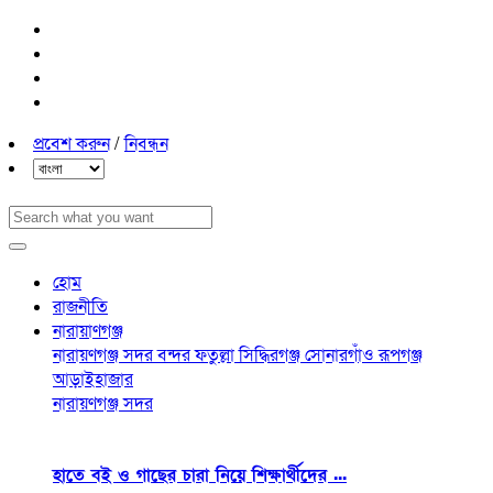
প্রবেশ করুন
/
নিবন্ধন
হোম
রাজনীতি
নারায়াণগঞ্জ
নারায়ণগঞ্জ সদর
বন্দর
ফতুল্লা
সিদ্ধিরগঞ্জ
সোনারগাঁও
রূপগঞ্জ
আড়াইহাজার
নারায়ণগঞ্জ সদর
হাতে বই ও গাছের চারা নিয়ে শিক্ষার্থীদের ...