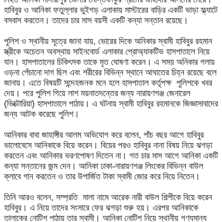
হাবিবুর ও আনিকা ফতুল্লার ভুইগড় এলাকায় মাস্টারের বাড়ির একটি ভাড়া ফ্ল্যাটে
বসবাস করতেন। তাদের চার মাস বয়সী একটি কন্যা সন্তান রয়েছে।
পুলিশ ও স্থানীয় সূত্রে জানা যায়, ভোরের দিকে অনিকার স্বামী হাবিবুর রহমান
স্ত্রীকে অচেতন অবস্থায় সাইনবোর্ড এলাকার প্রোঅ্যাকটিভ হাসপাতালে নিয়ে
যান। হাসপাতালের চিকিৎসক তাকে মৃত ঘোষণা করেন। এ সময় অনিকার গলায়
ওড়না পেঁচানো দাগ ছিল এবং শরীরের বিভিন্ন স্থানে আঘাতের চিহ্ন রয়েছে বলে
জানায়। এতে বিষয়টি সন্দেহজনক মনে হলে হাসপাতাল কর্তৃপক্ষ পুলিশকে খবর
দেয়। পরে পুলিশ গিয়ে লাশ ময়নাতদন্তের জন্য নারায়ণগঞ্জ জেনারেল
(ভিক্টোরিয়া) হাসপাতালে পাঠায়। এ ঘটনায় স্বামী হাবিবুর রহমানকে জিজ্ঞাসাবাদের
জন্য আটক করেছে পুলিশ।
আনিকার বাবা জাহাঙ্গীর আলম অভিযোগ করে বলেন, পাঁচ বছর আগে হাবিবুর
ভালোবেসে আনিকাকে বিয়ে করেন। বিয়ের পরও হাবিবুর নানা বিষয় নিয়ে ঝগড়া
করতেন এবং আনিকার ভরণপোষণ দিতেন না। গত চার মাস আগে আনিকা একটি
কন্যা সন্তানের জন্ম দেন। আনিকা ঢাকা-নারায়ণগঞ্জ লিংকের বিভিন্ন বাউল
ক্লাবে গান করতেন ও তার উপার্জিত টাকা স্বামী জোর করে নিয়ে নিতেন।
তিনি আরও বলেন, সম্প্রতি মালা নামে আরেক নারী বাউল শিল্পীকে বিয়ে করেন
হাবিবুর। এ নিয়ে তাদের সংসারে ফের ঝগড়া শুরু হয়। এরপর আনিকাকে
তালাকের নোটিশ পাঠায় তার স্বামী। আনিকা নোটিশ নিয়ে স্থানীয় গণ্যমান্য