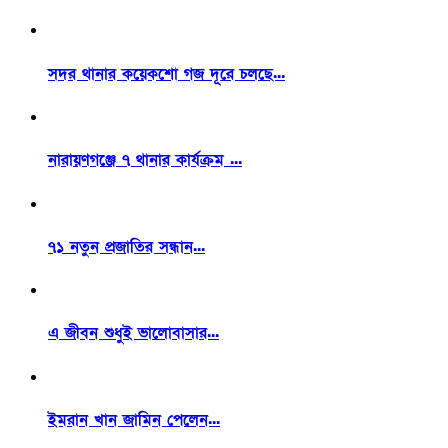
সদর থানার কয়েকশো গজ দূরে চলছে...
নারায়ণগঞ্জে ৭ থানার কার্যক্রম ...
৭১ নতুন প্রজাতির সন্ধান...
এ জীবন শুধুই ভালোবাসার...
ইমরান খান জামিন পেলেন...