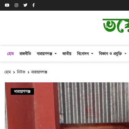
হোম
রাজনীতি
নারায়াণগঞ্জ
জাতীয়
বিনোদন
বিজ্ঞান ও প্রযুক্তি
হোম
নিউজ
নারায়াণগঞ্জ
নারায়াণগঞ্জ