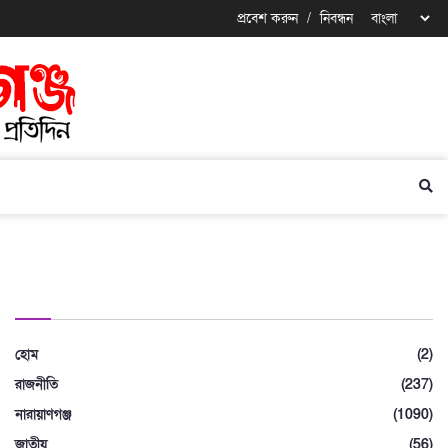
প্রবেশ করুন
/
নিবন্ধন
বিভাগ
হোম
(2)
রাজনীতি
(237)
নারায়াণগঞ্জ
(1090)
জাতীয়
(56)