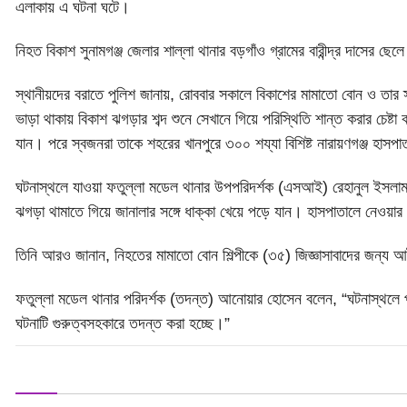
এলাকায় এ ঘটনা ঘটে।
নিহত বিকাশ সুনামগঞ্জ জেলার শাল্লা থানার বড়গাঁও গ্রামের বারীন্দ্র দাসের 
স্থানীয়দের বরাতে পুলিশ জানায়, রোববার সকালে বিকাশের মামাতো বোন ও তার 
ভাড়া থাকায় বিকাশ ঝগড়ার শব্দ শুনে সেখানে গিয়ে পরিস্থিতি শান্ত করার চেষ্
যান। পরে স্বজনরা তাকে শহরের খানপুরে ৩০০ শয্যা বিশিষ্ট নারায়ণগঞ্জ হাস
ঘটনাস্থলে যাওয়া ফতুল্লা মডেল থানার উপপরিদর্শক (এসআই) রেহানুল ইসলাম 
ঝগড়া থামাতে গিয়ে জানালার সঙ্গে ধাক্কা খেয়ে পড়ে যান। হাসপাতালে নেওয়া
তিনি আরও জানান, নিহতের মামাতো বোন শিল্পীকে (৩৫) জিজ্ঞাসাবাদের জন্য
ফতুল্লা মডেল থানার পরিদর্শক (তদন্ত) আনোয়ার হোসেন বলেন, “ঘটনাস্থলে প
ঘটনাটি গুরুত্বসহকারে তদন্ত করা হচ্ছে।”
শেয়ার :