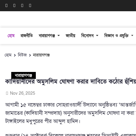
হোম
রাজনীতি
নারায়াণগঞ্জ
জাতীয়
বিনোদন
বিজ্ঞান ও প্রযুক্তি
হোম
নিউজ
নারায়াণগঞ্জ
নারায়াণগঞ্জ
কাদিয়ানীদের অমুসলিম ঘোষণা করার দাবিতে কঠোর হুঁশিয়
Nov 26, 2025
আগামী ১৫ নভেম্বর ঢাকার সোহরাওয়ার্দী উদ্যানে অনুষ্ঠিতব্য ‘আন
জামাতের (কাদিয়ানী সম্প্রদায়) অনুসারীদের অমুসলিম ঘোষণা না কর
টাঙ্গাইলের মধুপুরের পীর আব্দুল হামিদ।
শুক্রবার (২৪ অক্টোবর) বিকেলে নারায়ণগঞ্জ শহরের ডিআইটি এলাকায়