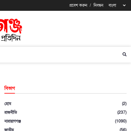
প্রবেশ করুন
/
নিবন্ধন
বিভাগ
হোম
(2)
রাজনীতি
(237)
নারায়াণগঞ্জ
(1090)
জাতীয়
(56)