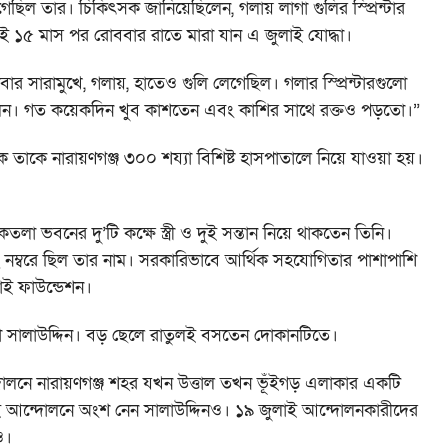
িল তার। চিকিৎসক জানিয়েছিলেন, গলায় লাগা গুলির স্প্রিন্টার
নিয়েই ১৫ মাস পর রোববার রাতে মারা যান এ জুলাই যোদ্ধা।
 সারামুখে, গলায়, হাতেও গুলি লেগেছিল। গলার স্প্রিন্টারগুলো
ছিলেন। গত কয়েকদিন খুব কাশতেন এবং কাশির সাথে রক্তও পড়তো।”
িকে তাকে নারায়ণগঞ্জ ৩০০ শয্যা বিশিষ্ট হাসপাতালে নিয়ে যাওয়া হয়।
লা ভবনের দু’টি কক্ষে স্ত্রী ও দুই সন্তান নিয়ে থাকতেন তিনি।
২ নম্বরে ছিল তার নাম। সরকারিভাবে আর্থিক সহযোগিতার পাশাপাশি
লাই ফাউন্ডেশন।
া সালাউদ্দিন। বড় ছেলে রাতুলই বসতেন দোকানটিতে।
দোলনে নারায়ণগঞ্জ শহর যখন উত্তাল তখন ভূঁইগড় এলাকার একটি
এই আন্দোলনে অংশ নেন সালাউদ্দিনও। ১৯ জুলাই আন্দোলনকারীদের
ও।