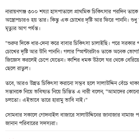
নারায়ণগঞ্জ ৩০০ শয্যা হাসপাতালে প্রাথমিক চিকিৎসার পরদিন তাকে 
অস্ত্রোপচারও হয় তার। কিন্তু এক চোখের দৃষ্টি আর ফিরে পাননি। শুধু
মৃত্যুর আগ পর্যন্ত।
“শুরুর দিকে ধার-দেনা করে বাবার চিকিৎসা চালাইছি। পরে সরকার 
চোখের দৃষ্টি আর উনি পাননি। গলার স্প্রিন্টারটাও তাকে অনেক ভোগ
জিজ্ঞেস করলেই চেপে যেতেন। কাশির ধমক উঠলে ঘর থেকে বেরিয়ে গ
ছেলে রাতুল।
তবে, আরও উন্নত চিকিৎসা করানো সম্ভব হলে সালাউদ্দিন বেঁচে থাকতেন
সন্তানকে নিয়ে ভবিষ্যত নিয়ে চিন্তিত এ নারী বলেন, “আমাদের ক
চলতো। এইভাবে তারে হারামু ভাবি নাই।”
সোমবার সকালে গোদনাইল বাজারে সালাউদ্দিনের জানাজার নামাজ পড়
জানান পরিবারের সদস্যরা।