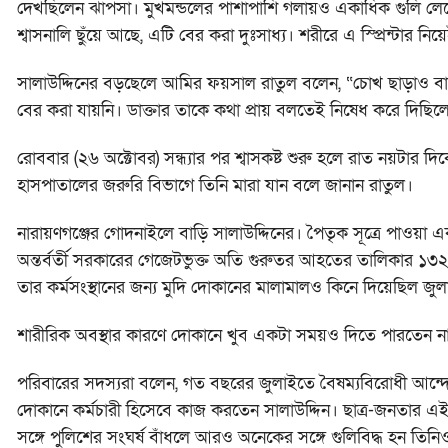
দেখছিলেন ঝাপসা। মুখমন্ডলের পাশাপাশি গলায়ও একাধিক গুলি লেগেছ
শ্বাসনালি ছুঁয়ে আছে, এটি বের করা দুঃসাধ্য। শরীরে এ স্প্রিন্টার 
সালাউদ্দিনের বড়ছেলে আমির ফয়সাল রাতুল বলেন, “চোখ ছাড়াও বাবার
বের করা যায়নি। ডাক্তার তাকে কথা প্রায় বলতেই নিষেধ করে দি
রোববার (২৬ অক্টোবর) সন্ধ্যার পর শ্বাসকষ্ট শুরু হলে রাত নয়টার দ
হাসপাতালের জরুরি বিভাগে তিনি মারা যান বলে জানান রাতুল।
নারায়ণগঞ্জের গোদনাইলে বাড়ি সালাউদ্দিনের। পৈতৃক সূত্রে পাওয়া একত
অন্তর্বর্তী সরকারের গেজেটভুক্ত অতি গুরুতর আহতের তালিকার ১৩
তার কর্মসংস্থানের জন্য মুদি দোকানের মালামালও কিনে দিয়েছিল জু
শারীরিক অবস্থার কারণে দোকানে খুব একটা সময়ও দিতে পারতেন ন
পরিবারের সদস্যরা বলেন, গত বছরের জুলাইতে বৈষম্যবিরোধী আন্
দোকানে কর্মচারী হিসেবে কাজ করতেন সালাউদ্দিন। ছাত্র-জনতার 
সঙ্গে পুলিশের সংঘর্ষ বাঁধলে আরও অনেকের সঙ্গে গুলিবিদ্ধ হন তিনি