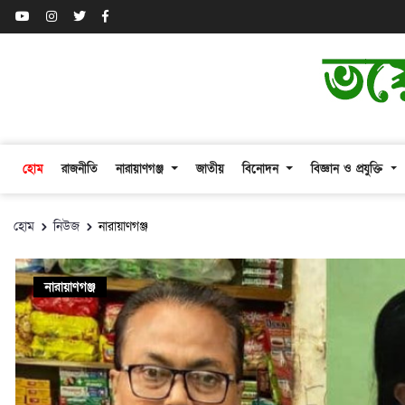
হোম
রাজনীতি
নারায়াণগঞ্জ
জাতীয়
বিনোদন
বিজ্ঞান ও প্রযুক্তি
হোম
নিউজ
নারায়াণগঞ্জ
নারায়াণগঞ্জ