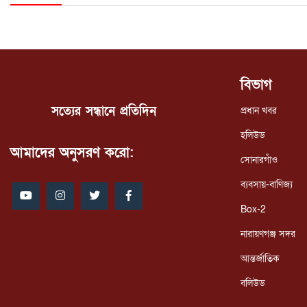
বিভাগ
সত্যের সন্ধানে প্রতিদিন
প্রধান খবর
হলিউড
আমাদের অনুসরণ করো:
সোনারগাঁও
ব্যবসায়-বাণিজ্য
Box-2
নারায়ণগঞ্জ সদর
আন্তর্জাতিক
বলিউড