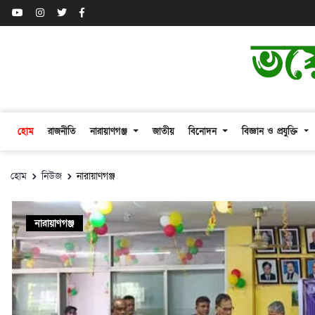
হোম
রাজনীতি
নারায়াণগঞ্জ
জাতীয়
বিনোদন
বিজ্ঞান ও প্রযুক্তি
হোম
নিউজ
নারায়াণগঞ্জ
নারায়াণগঞ্জ