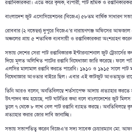
রপ্তানিকারকরা। এতে করে কৃষক, ব্যপারী, পাট শ্রমিক ও রপ্তানিকার
বাংলাদেশ জুট এসোসিয়েশনের (বিজেএ) ৫৮তম বার্ষিক সাধারণ সভায়
রোববার (২ নভেম্বর) দুপুরে বিজেএ’র নারায়ণগঞ্জ অফিসের আফজাল
অঞ্চলের প্রায় ৫ শতাধিক ব্যবসায়ী ও রপ্তানিকারকরা অংশগ্রহণ করে
সভায় দেশের সেরা পাট রপ্তানিকারক ইন্টারন্যাশনাল জুট ট্রেডার্সের কর্ণধ
দিয়ে মূলত অলিখিত পাটের রপ্তানি নিষেধাজ্ঞা জারি করেছে। ফলে পা
এলসির মালামাল রপ্তানি করতে পারেনি। ১৯১০ ও ১৯১৫ সালে পাট মন্
নিষেধাজ্ঞার আওতার বাইরে ছিল। এবার এই কাটজুট আওতামুক্ত রা
তিনি আরও বলেন, অনতিবিলম্বে শর্তসাপেক্ষ আদায় প্রত্যাহার করত
উৎপাদন কম হয়েছে, পাট ঘাটতির কথা বলে বাংলাদেশের জুট মিলস অ
তুলে ৭ থেকে ৮ লাখ বেল পাট রপ্তানি ব্যাহত করছে। অনতিবিলম্বে কৃষকের
প্রত্যাহার করার জোর দাবি জানাচ্ছি।
সভায় সভাপতিত্ব করেন বিজেএ’র সদ্য সাবেক চেয়ারম্যান মো. আফজা