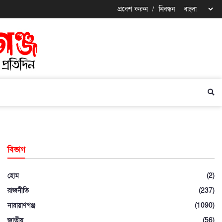
প্রবেশ করুন
/
নিবন্ধন
বিভাগ
হোম
(2)
রাজনীতি
(237)
নারায়াণগঞ্জ
(1090)
জাতীয়
(56)