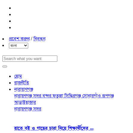
প্রবেশ করুন
/
নিবন্ধন
হোম
রাজনীতি
নারায়াণগঞ্জ
নারায়ণগঞ্জ সদর
বন্দর
ফতুল্লা
সিদ্ধিরগঞ্জ
সোনারগাঁও
রূপগঞ্জ
আড়াইহাজার
নারায়ণগঞ্জ সদর
হাতে বই ও গাছের চারা নিয়ে শিক্ষার্থীদের ...