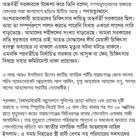
অন্তর্বর্তী সরকারকে উদ্দেশ্য করে তিনি বলেন,
গণঅভ্যুত্থানের হাজারো
গণঅভ্যুত্থানে
যোদ্ধারা সারা বাংলাদেশে ছড়িয়ে ছিটিয়ে আছে।
অংশগ্রহণকারী আহতদের চিকিৎসার দায়িত্ব অন্তর্বর্তী সরকারের ছিল।
তারা তা সম্পূর্ণরুপে পালন করতে পারেনি বিধায় এখনো লাশের সারি
বাড়তেছে। আমাদের শহীদদের সংখ্যা বাড়তেছে। আমরা সরকারের
প্রতি দৃঢ়ভাবে বলতে চাই, আহত যোদ্ধাদের দীর্ঘ মেয়াদী চিকিৎসা
ব্যবস্থা অব্যাহত না থাকলে এরকম মৃত্যুর ঘটনা ঘটতে থাকবে।
এমনকি পরবর্তীতে নির্বাচিত সরকার যে আসুক না কেন, চিকিৎসার
বিষয়ে সবার কমিটমেন্ট থাকা প্রয়োজন।
এ সময় আরও উপস্থিত ছিলেন জাতীয় নাগরিক পার্টির নারায়ণগঞ্জ জেলা সদস্য
সচিব অ্যাডভোকেট আব্দুল্লাহ আল আমিন, যুগ্ম আহ্বায়ক আহমেদ তনু, সদস্য
সালেহ আহমেদসহ স্থানীয় নেতাকর্মীরা।
প্রসঙ্গত, বৈষম্যবিরোধী আন্দোলনে পুলিশের ছোড়া গুলিতে এক চোখের দৃষ্টি
হারানো ও গলায় স্প্লিন্টার নিয়েই টানা ১৫ মাস বেঁচে থাকার পর গত ২৬ অক্টোবর
রাতে মৃত্যুবরণ করেন নারায়ণগঞ্জের সিদ্ধিরগঞ্জ থানার গোদনাইল এলাকার গাজী
সালাউদ্দিন। তার মৃত্যুতে শোকাহত পরিবারকে শান্তনা ও সমবেদনা জানাতে তার
জাতীয় নাগরিক পার্টির আহ্বায়ক নাহিদ
গোদনাইলের বাড়িতে যান
ইসলাম। এ সময় নিহতের
স্ত্রী রানী বেগম সহ পরিবারের সদস্যদের