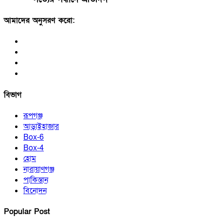
আমাদের অনুসরণ করো:
বিভাগ
রূপগঞ্জ
আড়াইহাজার
Box-6
Box-4
হোম
নারায়াণগঞ্জ
পাকিস্তান
বিনোদন
Popular Post