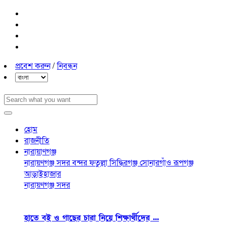
প্রবেশ করুন
/
নিবন্ধন
হোম
রাজনীতি
নারায়াণগঞ্জ
নারায়ণগঞ্জ সদর
বন্দর
ফতুল্লা
সিদ্ধিরগঞ্জ
সোনারগাঁও
রূপগঞ্জ
আড়াইহাজার
নারায়ণগঞ্জ সদর
হাতে বই ও গাছের চারা নিয়ে শিক্ষার্থীদের ...