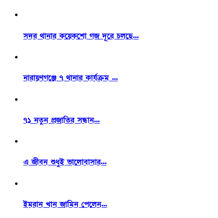
সদর থানার কয়েকশো গজ দূরে চলছে...
নারায়ণগঞ্জে ৭ থানার কার্যক্রম ...
৭১ নতুন প্রজাতির সন্ধান...
এ জীবন শুধুই ভালোবাসার...
ইমরান খান জামিন পেলেন...