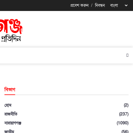
প্রবেশ করুন
/
নিবন্ধন
বিভাগ
হোম
(2)
রাজনীতি
(237)
নারায়াণগঞ্জ
(1090)
জাতীয়
(56)