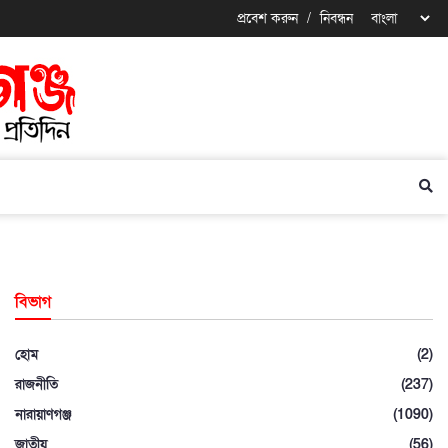
প্রবেশ করুন
/
নিবন্ধন
বিভাগ
হোম
(2)
রাজনীতি
(237)
নারায়াণগঞ্জ
(1090)
জাতীয়
(56)