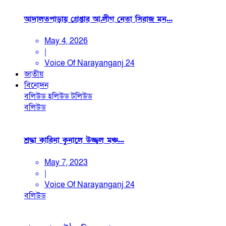
আদালতপাড়ায় গ্রেপ্তার আ.লীগ নেতা সিরাজ মন...
May 4, 2026
|
Voice Of Narayanganj 24
জাতীয়
বিনোদন
বলিউড
হলিউড
টলিউড
বলিউড
শ্রদ্ধা কারিনা কুনালে উজ্জ্বল মঞ্চ...
May 7, 2023
|
Voice Of Narayanganj 24
বলিউড