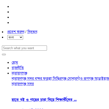
প্রবেশ করুন
/
নিবন্ধন
হোম
রাজনীতি
নারায়াণগঞ্জ
নারায়ণগঞ্জ সদর
বন্দর
ফতুল্লা
সিদ্ধিরগঞ্জ
সোনারগাঁও
রূপগঞ্জ
আড়াইহাজ
নারায়ণগঞ্জ সদর
হাতে বই ও গাছের চারা নিয়ে শিক্ষার্থীদের ...