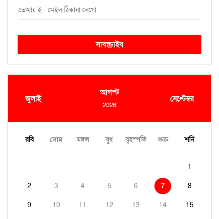
সাবস্ক্রাইব
আগস্ট
জুলাই
সেপ্টেম্বর
2026
রবি
সোম
মঙ্গল
বুধ
বৃহস্পতি
শুক্র
শনি
1
2
3
4
5
6
7
8
9
10
11
12
13
14
15