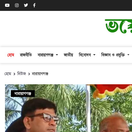
হোম
রাজনীতি
নারায়াণগঞ্জ
জাতীয়
বিনোদন
বিজ্ঞান ও প্রযুক্তি
হোম
নিউজ
নারায়াণগঞ্জ
নারায়াণগঞ্জ