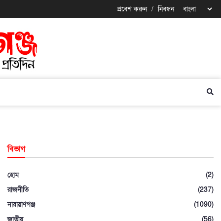
প্রবেশ করুন
/
নিবন্ধন
বিভাগ
হোম
(2)
রাজনীতি
(237)
নারায়াণগঞ্জ
(1090)
জাতীয়
(56)