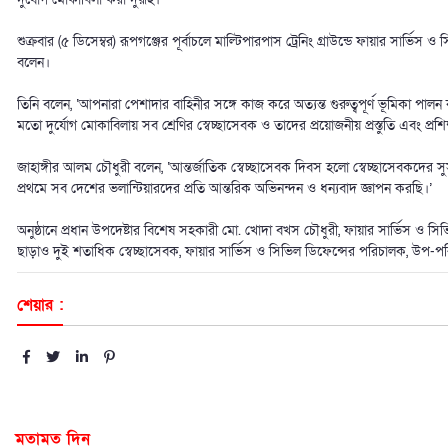
শুক্রবার (৫ ডিসেম্বর) রূপগঞ্জের পূর্বাচলে মাল্টিপারপাস ট্রেনিং গ্রাউন্ডে ফায়ার সার্
বলেন।
তিনি বলেন, ‘আপনারা পেশাদার বাহিনীর সঙ্গে কাজ করে অত্যন্ত গুরুত্বপূর্ণ ভূমিকা পা
মতো দুর্যোগ মোকাবিলায় সব শ্রেণির স্বেচ্ছাসেবক ও তাদের প্রয়োজনীয় প্রস্তুতি এবং প্রশিক্ষণ
জাহাঙ্গীর আলম চৌধুরী বলেন, ‘আন্তর্জাতিক স্বেচ্ছাসেবক দিবস হলো স্বেচ্ছাসেবকদের 
প্রথমে সব দেশের ভলান্টিয়ারদের প্রতি আন্তরিক অভিনন্দন ও ধন্যবাদ জ্ঞাপন করছি।’
অনুষ্ঠানে প্রধান উপদেষ্টার বিশেষ সহকারী মো. খোদা বখস চৌধুরী, ফায়ার সার্ভিস ও সি
ছাড়াও দু্ই শতাধিক স্বেচ্ছাসেবক, ফায়ার সার্ভিস ও সিভিল ডিফেন্সের পরিচালক, উপ-পরিচাল
শেয়ার :
মতামত দিন