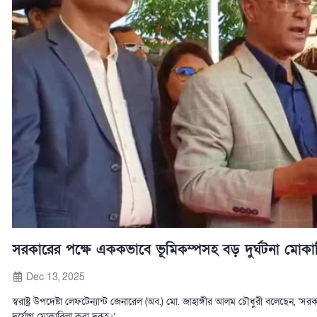
সরকারের পক্ষে এককভাবে ভূমিকম্পসহ বড় দুর্ঘটনা মোকাবিলা দ
Dec 13, 2025
স্বরাষ্ট্র উপদেষ্টা লেফটেন্যান্ট জেনারেল (অব.) মো. জাহাঙ্গীর আলম চৌধুরী বলেছেন, ‘সর
দুর্যোগ মোকাবিলা করা দুরূহ।’