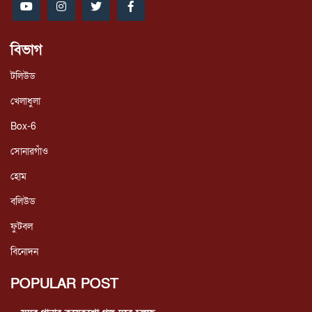
বিভাগ
টলিউড
খেলাধুলা
Box-6
সোনারগাঁও
হোম
বলিউড
ফুটবল
বিনোদন
POPULAR POST