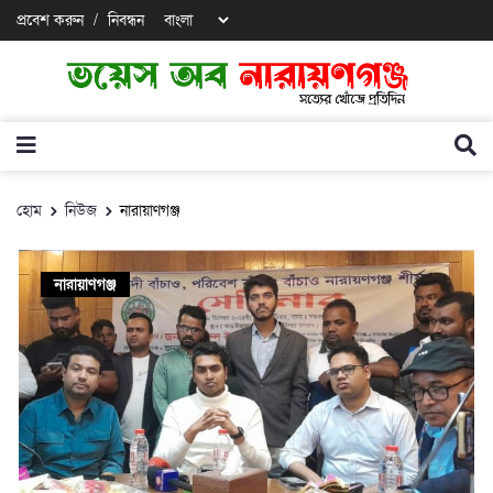
প্রবেশ করুন
/
নিবন্ধন
হোম
নিউজ
নারায়াণগঞ্জ
নারায়াণগঞ্জ