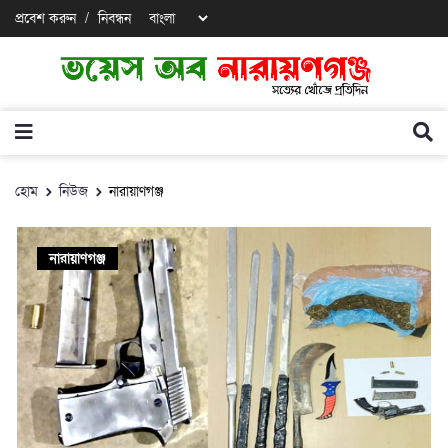
প্রবেশ করুন
/
নিবন্ধন
হোম
নিউজ
নারায়াণগঞ্জ
নারায়াণগঞ্জ