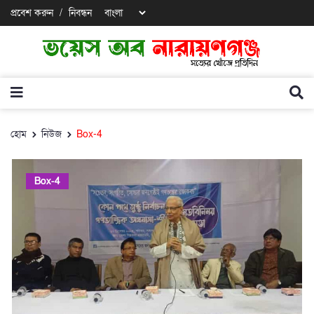
প্রবেশ করুন
/
নিবন্ধন
হোম
নিউজ
Box-4
Box-4