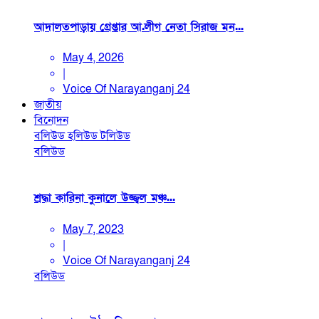
আদালতপাড়ায় গ্রেপ্তার আ.লীগ নেতা সিরাজ মন...
May 4, 2026
|
Voice Of Narayanganj 24
জাতীয়
বিনোদন
বলিউড
হলিউড
টলিউড
বলিউড
শ্রদ্ধা কারিনা কুনালে উজ্জ্বল মঞ্চ...
May 7, 2023
|
Voice Of Narayanganj 24
বলিউড