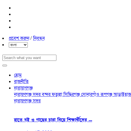
প্রবেশ করুন
/
নিবন্ধন
হোম
রাজনীতি
নারায়াণগঞ্জ
নারায়ণগঞ্জ সদর
বন্দর
ফতুল্লা
সিদ্ধিরগঞ্জ
সোনারগাঁও
রূপগঞ্জ
আড়াইহাজ
নারায়ণগঞ্জ সদর
হাতে বই ও গাছের চারা নিয়ে শিক্ষার্থীদের ...