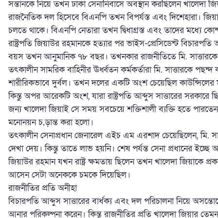
সন্তানকে নিয়ে তখন ঢাকা সেনানিবাসে অবস্থান করছিলেন খালেদা জি
রাজনৈতিক দল হিসেবে বিএনপি তখন বিপর্যস্ত এবং দিশেহারা। জিয়
চলতে থাকে। বিএনপি নেতারা তখন দ্বিধাগ্রস্ত এবং তাদের মধ্যে কো
রাষ্ট্রপতি জিয়াউর রহমানকে হত্যার পর ভাইস-প্রেসিডেন্ট বিচারপতি আব্দ
বয়স তখন আনুমানিক ৭৮ বছর। তখনকার রাজনীতিতে মি. সাত্তারকে একজ
তৎকালীন সামরিক বাহিনীর ঊর্ধ্বতন কর্মকর্তারা মি. সাত্তারকে পছন্
শারীরিকভাবে দুর্বল। তখন দলের একটি অংশ চেয়েছিল কাউন্সিলের ম
কিন্তু অপর আরেকটি অংশ, যারা রাষ্ট্রপতি আব্দুস সাত্তারের সরকারে ছ
জন্য খালেদা জিয়াই সে সময় সবচেয়ে শক্তিশালী ব্যক্তি হতে পারতেন। ক
মনোনয়ন চ‚ড়ান্ত করা হলো।
তৎকালীন সেনাপ্রধান জেনারেল এইচ এম এরশাদ চেয়েছিলেন, মি. সা
দেখা দেয়। কিন্তু তাতে লাভ হয়নি। শেষ পর্যন্ত সেনা প্রধানের ইচ্ছে
জিয়াউর রহমান যখন রাষ্ট্র ক্ষমতায় ছিলেন তখন খালেদা জিয়াকে প্
আসেন সেটা অনেককে চমকে দিয়েছিল।
রাজনীতির প্রতি অনীহা
বিচারপতি আব্দুস সাত্তারের বার্ধক্য এবং দল পরিচালনা নিয়ে অস
আনার পরিকল্পনা করেন। কিন্তু রাজনীতির প্রতি খালেদা জিয়ার তে