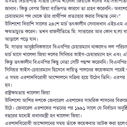
এসময় বিচারপতি সাত্তার বেগম খালেদা জিয়াকে দলের সহ-সভাপতির প
জানান। কিন্তু বেগম জিয়া ব্যক্তিগত কারণে তা গ্রহণ করেননি। অবশ
চেয়ারম্যান পদ থেকে তাঁর প্রার্থীপদ প্রত্যাহার করার সিদ্ধান্ত নেন।”
উনিশশো বিরাশি সালের ২৪শে মার্চ তৎকালীন সেনাপ্রধান এইচএম এরশাদ
ক্ষমতাচ্যুত করেন। তখন রাজনীতিতে মি. সাত্তারের আর কোন ম‚ল্য থাকে
আড়ালে পড়ে যান।
মি. সাত্তার আনুষ্ঠানিকভাবে বিএনপির চেয়ারম্যান থাকলেও দল পরি
মার্চ মাসে খালেদা জিয়া দলের সিনিয়র ভাইস-চেয়ারম্যান হন এবং এ
কিন্তু তৎকালীন বিএনপির কিছু নেতা সেটি পছন্দ করেননি। বিএন
সিনিয়র ভাইস-চেয়ারম্যান হিসেবে দায়িত্ব পালনের কয়েকমাস পরেই খা
এ সময় এরশাদবিরোধী আন্দোলনে সক্রিয় হয়ে উঠেন তিনি। এরপর ১৯
হন।
রাষ্ট্রক্ষমতায় খালেদা জিয়া
উনিশশো আশির দশকে জেনারেল এরশাদের সামরিক শাসনের বিরুদ্ধে 
উঠে। জেনারেল এরশাদের পতনের পর ১৯৯১ সালে যে নির্বাচন অনু
বছরের মধ্যেই প্রধানমন্ত্রী হন খালেদা জিয়া।
এরশাদবিরোধী আন্দোলনের সময় তাঁকে কয়েকবার আটক করা হলেও 