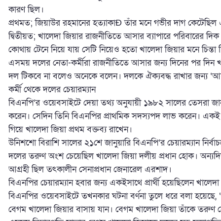
কারণ ছিল।
প্রথমত; জিয়াউর রহমানের হত্যাকাÐ তাঁর মনে গভীর দাগ কেটেছি
দ্বিতীয়ত; খালেদা জিয়ার রাজনীতিতে আসার ব্যাপারে পরিবারের দ
কোথায় টেনে নিয়ে যায় সেটি নিয়েও হতো খালেদা জিয়ার মনে চিন্তা 
এসময় দলের নেতা-কর্মীরা রাজনীতিতে আসার জন্য দিনের পর দিন খ
দল টিকবে না বলেও অনেকে বলেন। দলকে ঐক্যবদ্ধ রাখার জন্য ‘আপ
কর্মী থেকে দলের চেয়ারম্যান
বিএনপি’র ওয়েবসাইটে দেয়া তথ্য অনুযায়ী ১৯৮২ সালের তেসরা জান
করেন। সেদিন তিনি বিএনপির প্রাথমিক সদস্যপদ লাভ করেন। একই বছ
গিয়ে খালেদা জিয়া প্রথম বক্তব্য রাখেন।
উনিশশো বিরাশি সালের ২১শে জানুয়ারি বিএনপি’র চেয়ারম্যান নির্ব
দলের তরুণ অংশ চেয়েছিল খালেদা জিয়া দলীয় প্রধান হোক। অন্যদিকে র
আগ্রহী ছিল তৎকালীন সেনাপ্রধান জেনারেল এরশাদ।
বিএনপির চেয়ারম্যান হবার জন্য একইসাথে প্রার্থী হয়েছিলেন খালেদা জি
বিএনপির ওয়েবসাইটে তখনকার ঘটনা বর্ণনা তুলে ধরে বলা হয়েছে, “এর
বেগম খালেদা জিয়ার বাসায় যান। বেগম খালেদা জিয়া তাঁকে তরুণ 