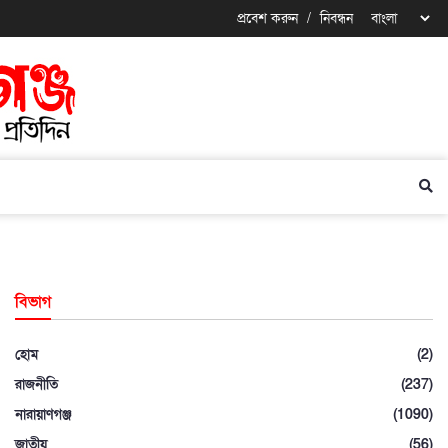
প্রবেশ করুন
/
নিবন্ধন
বিভাগ
হোম
(2)
রাজনীতি
(237)
নারায়াণগঞ্জ
(1090)
জাতীয়
(56)