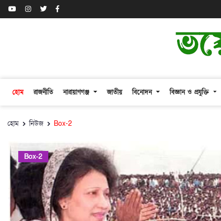
হোম
রাজনীতি
নারায়াণগঞ্জ
জাতীয়
বিনোদন
বিজ্ঞান ও প্রযুক্তি
হোম
নিউজ
Box-2
Box-2