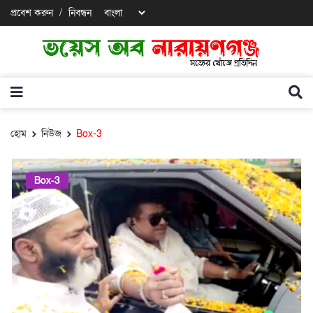
প্রবেশ করুন
/
নিবন্ধন
হোম
নিউজ
Box-3
Box-3