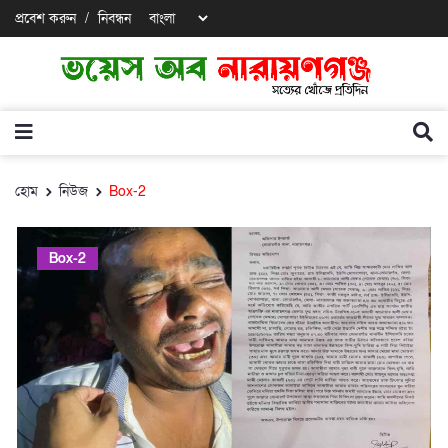
প্রবেশ করুন
/
নিবন্ধন
হোম
নিউজ
Box-2
Box-2