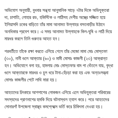
অভিযোগ অনুযায়ী, বুধবার সন্ধ্যা আনুমানিক সাড়ে ৭টার দিকে অভিযুক্তরা
দা, চাপাতি, লোহার রড, হকিস্টিক ও লাঠিসহ দেশীয় অস্ত্রে সজ্জিত হয়ে
ইলিয়াসদি চকের বাড়িতে তাঁর মামা আনামত উল্লাহর বসতবাড়ীর উঠানে
অনধিকার প্রবেশ করে। এ সময় আনামত উল্লাহকে কিল-ঘুষি ও লাঠি দিয়ে
মারধর করলে তিনি গুরুতর আহত হন।
পরবর্তীতে তাঁকে রক্ষা করতে এগিয়ে গেলে তাঁর মেজো মামা মোঃ মোস্তফা
(৩০), নানী গুলে আক্তার (৬০) ও মামী মোসাঃ কাজলী (২৩) আক্রান্ত
হন। অভিযোগে বলা হয়, হামলায় মোঃ মোস্তফার বাম পা থেঁতলে যায়, বৃদ্ধা
গুলে আক্তারকে মারধর ও চুল ধরে টানা-হেঁচড়া করা হয় এবং অন্তঃসত্ত্বা
মোসাঃ কাজলীর পেটে লাথি মারা হয়।
আহতদের চিৎকারে আশপাশের লোকজন এগিয়ে এলে অভিযুক্তরা পরিবারের
সদস্যদের প্রাণনাশের হুমকি দিয়ে ঘটনাস্থল ত্যাগ করে। পরে আহতদের
সোনারগাঁ উপজেলা স্বাস্থ্য কমপ্লেক্সে ভর্তি করে চিকিৎসা দেওয়া হয়।