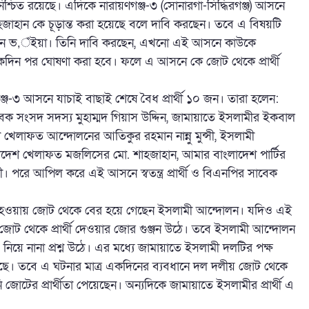
শ্চিত রয়েছে। এদিকে নারায়ণগঞ্জ-৩ (সোনারগাঁ-সিদ্ধিরগঞ্জ) আসনে
জাহান কে চূড়ান্ত করা হয়েছে বলে দাবি করছেন। তবে এ বিষয়টি
োসেন ভ‚ঁইয়া। তিনি দাবি করছেন, এখনো এই আসনে কাউকে
একদিন পর ঘোষণা করা হবে। ফলে এ আসনে কে জোট থেকে প্রার্থী
গঞ্জ-৩ আসনে যাচাই বাছাই শেষে বৈধ প্রার্থী ১০ জন। তারা হলেন:
ির সাবেক সংসদ সদস্য মুহাম্মদ গিয়াস উদ্দিন, জামায়াতে ইসলামীর ইকবাল
 খেলাফত আন্দোলনের আতিকুর রহমান নান্নু মুন্সী, ইসলামী
াদেশ খেলাফত মজলিসের মো. শাহজাহান, আমার বাংলাদেশ পার্টির
 পরে আপিল করে এই আসনে স্বতন্ত্র প্রার্থী ও বিএনপির সাবেক
হওয়ায় জোট থেকে বের হয়ে গেছেন ইসলামী আন্দোলন। যদিও এই
োট থেকে প্রার্থী দেওয়ার জোর গুঞ্জন উঠে। তবে ইসলামী আন্দোলন
িয়ে নানা প্রশ্ন উঠে। এর মধ্যে জামায়াতে ইসলামী দলটির পক্ষ
য়েছে। তবে এ ঘটনার মাত্র একদিনের ব্যবধানে দল দলীয় জোট থেকে
জোটের প্রার্থীতা পেয়েছেন। অন্যদিকে জামায়াতে ইসলামীর প্রার্থী এ
।