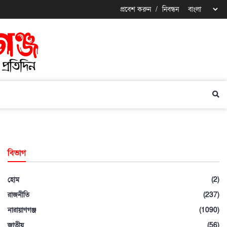
প্রবেশ করুন
/
নিবন্ধন
বিভাগ
হোম
(2)
রাজনীতি
(237)
নারায়াণগঞ্জ
(1090)
জাতীয়
(56)