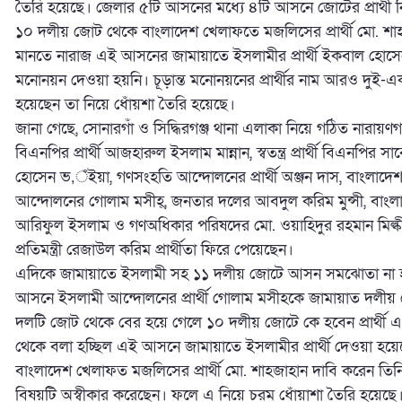
তৈরি হয়েছে। জেলার ৫টি আসনের মধ্যে ৪টি আসনে জোটের প্রার্থী নি
১০ দলীয় জোট থেকে বাংলাদেশ খেলাফতে মজলিসের প্রার্থী মো. শাহ
মানতে নারাজ এই আসনের জামায়াতে ইসলামীর প্রার্থী ইকবাল হ
মনোনয়ন দেওয়া হয়নি। চূড়ান্ত মনোনয়নের প্রার্থীর নাম আরও দুই-
হয়েছেন তা নিয়ে ধোঁয়শা তৈরি হয়েছে।
জানা গেছে, সোনারগাঁ ও সিদ্ধিরগঞ্জ থানা এলাকা নিয়ে গঠিত নারায়ণ
বিএনপির প্রার্থী আজহারুল ইসলাম মান্নান, স্বতন্ত্র প্রার্থী বিএনপ
হোসেন ভ‚ঁইয়া, গণসংহতি আন্দোলনের প্রার্থী অঞ্জন দাস, বাংলাদেশ
আন্দোলনের গোলাম মসীহ্, জনতার দলের আবদুল করিম মুন্সী, বাংল
আরিফুল ইসলাম ও গণঅধিকার পরিষদের মো. ওয়াহিদুর রহমান মিল্কী।
প্রতিমন্ত্রী রেজাউল করিম প্রার্থীতা ফিরে পেয়েছেন।
এদিকে জামায়াতে ইসলামী সহ ১১ দলীয় জোটে আসন সমঝোতা না 
আসনে ইসলামী আন্দোলনের প্রার্থী গোলাম মসীহকে জামায়াত দলীয় জ
দলটি জোট থেকে বের হয়ে গেলে ১০ দলীয় জোটে কে হবেন প্রার্থী এ ন
থেকে বলা হচ্ছিল এই আসনে জামায়াতে ইসলামীর প্রার্থী দেওয়া হ
বাংলাদেশ খেলাফত মজলিসের প্রার্থী মো. শাহজাহান দাবি করেন তিনি 
বিষয়টি অস্বীকার করেছেন। ফলে এ নিয়ে চরম ধোঁয়াশা তৈরি হয়েছে