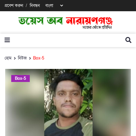
প্রবেশ করুন
/
নিবন্ধন
হোম
নিউজ
Box-5
Box-5