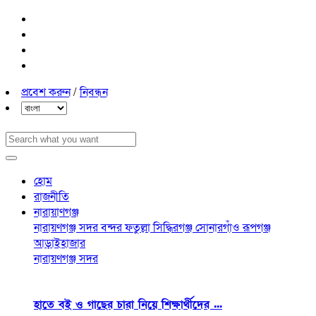
প্রবেশ করুন
/
নিবন্ধন
হোম
রাজনীতি
নারায়াণগঞ্জ
নারায়ণগঞ্জ সদর
বন্দর
ফতুল্লা
সিদ্ধিরগঞ্জ
সোনারগাঁও
রূপগঞ্জ
আড়াইহাজার
নারায়ণগঞ্জ সদর
হাতে বই ও গাছের চারা নিয়ে শিক্ষার্থীদের ...