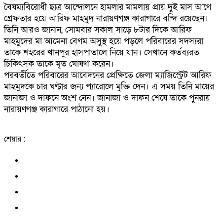
বৈষম্যবিরোধী ছাত্র আন্দোলনে হামলার মামলায় প্রায় দুই মাস আগে
গ্রেফতার হয়ে আরিফ মাহমুদ নারায়ণগঞ্জ কারাগারে বন্দি রয়েছেন।
তিনি আরও জানান, সোমবার সকাল সাড়ে ৮টার দিকে আরিফ
মাহমুদের মা আমেনা বেগম অসুস্থ হয়ে পড়লে পরিবারের সদস্যরা
তাকে শহরের খানপুর হাসপাতালে নিয়ে যান। সেখানে কর্তব্যরত
চিকিৎসক তাকে মৃত ঘোষণা করেন।
পরবর্তীতে পরিবারের আবেদনের প্রেক্ষিতে জেলা ম্যাজিস্ট্রেট আরিফ
মাহমুদকে চার ঘণ্টার জন্য প্যারোলে মুক্তি দেন। এ সময় তিনি মায়ের
জানাজা ও দাফনে অংশ নেন। জানাজা ও দাফন শেষে তাকে পুনরায়
নারায়ণগঞ্জ কারাগারে পাঠানো হয়।
শেয়ার :