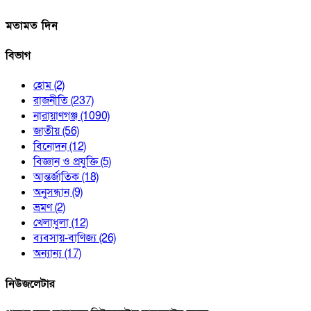
মতামত দিন
বিভাগ
হোম
(2)
রাজনীতি
(237)
নারায়াণগঞ্জ
(1090)
জাতীয়
(56)
বিনোদন
(12)
বিজ্ঞান ও প্রযুক্তি
(5)
আন্তর্জাতিক
(18)
অনুসন্ধান
(9)
ভ্রমণ
(2)
খেলাধুলা
(12)
ব্যবসায়-বাণিজ্য
(26)
অন্যান্য
(17)
নিউজলেটার