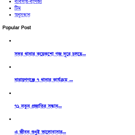
ব্যবসায়-বাণিজ্য
টিম
অনুসন্ধান
Popular Post
সদর থানার কয়েকশো গজ দূরে চলছে...
নারায়ণগঞ্জে ৭ থানার কার্যক্রম ...
৭১ নতুন প্রজাতির সন্ধান...
এ জীবন শুধুই ভালোবাসার...