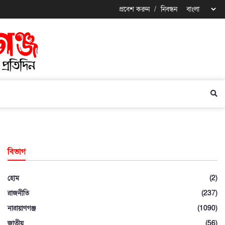
প্রবেশ করুন
/
নিবন্ধন
বিভাগ
হোম
(2)
রাজনীতি
(237)
নারায়াণগঞ্জ
(1090)
জাতীয়
(56)