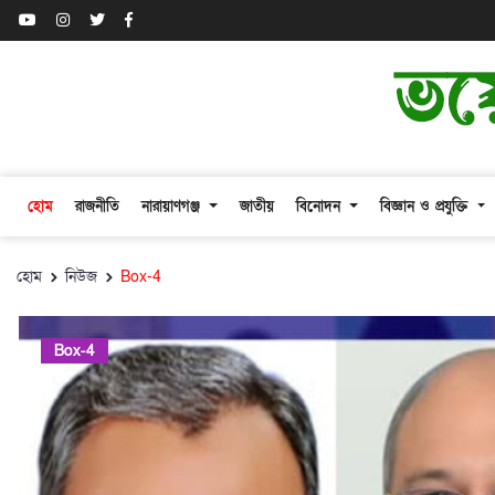
হোম
রাজনীতি
নারায়াণগঞ্জ
জাতীয়
বিনোদন
বিজ্ঞান ও প্রযুক্তি
হোম
নিউজ
Box-4
Box-4