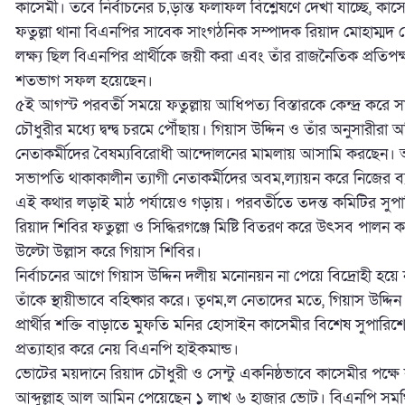
কাসেমী। তবে নির্বাচনের চ‚ড়ান্ত ফলাফল বিশ্লেষণে দেখা যাচ্ছে,
ফতুল্লা থানা বিএনপির সাবেক সাংগঠনিক সম্পাদক রিয়াদ মোহাম্মদ চ
লক্ষ্য ছিল বিএনপির প্রার্থীকে জয়ী করা এবং তাঁর রাজনৈতিক প্রতিপক্ষ
শতভাগ সফল হয়েছেন।
৫ই আগস্ট পরবর্তী সময়ে ফতুল্লায় আধিপত্য বিস্তারকে কেন্দ্র করে 
চৌধুরীর মধ্যে দ্বন্দ্ব চরমে পৌঁছায়। গিয়াস উদ্দিন ও তাঁর অনুসার
নেতাকর্মীদের বৈষম্যবিরোধী আন্দোলনের মামলায় আসামি করছেন। অন
সভাপতি থাকাকালীন ত্যাগী নেতাকর্মীদের অবম‚ল্যায়ন করে নিজের ব্য
এই কথার লড়াই মাঠ পর্যায়েও গড়ায়। পরবর্তীতে তদন্ত কমিটির সুপার
রিয়াদ শিবির ফতুল্লা ও সিদ্ধিরগঞ্জে মিষ্টি বিতরণ করে উৎসব পালন 
উল্টো উল্লাস করে গিয়াস শিবির।
নির্বাচনের আগে গিয়াস উদ্দিন দলীয় মনোনয়ন না পেয়ে বিদ্রোহী হয়ে না
তাঁকে স্থায়ীভাবে বহিষ্কার করে। তৃণম‚ল নেতাদের মতে, গিয়াস উদ্দি
প্রার্থীর শক্তি বাড়াতে মুফতি মনির হোসাইন কাসেমীর বিশেষ সুপারিশ
প্রত্যাহার করে নেয় বিএনপি হাইকমান্ড।
ভোটের ময়দানে রিয়াদ চৌধুরী ও সেন্টু একনিষ্ঠভাবে কাসেমীর পক্
আব্দুল্লাহ আল আমিন পেয়েছেন ১ লাখ ৬ হাজার ভোট। বিএনপি সমর্