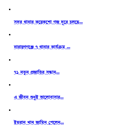
সদর থানার কয়েকশো গজ দূরে চলছে...
নারায়ণগঞ্জে ৭ থানার কার্যক্রম ...
৭১ নতুন প্রজাতির সন্ধান...
এ জীবন শুধুই ভালোবাসার...
ইমরান খান জামিন পেলেন...