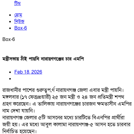
টিম
হোম
নিউজ
Box-6
Box-6
মন্ত্রীসভায় ঠাঁই পায়নি নারায়ণগঞ্জের চার এমপি
Feb 18, 2026
রাজধানীর পাশের গুরুত্বপ‚র্ণ নারায়ণগঞ্জ জেলা এবার মন্ত্রী পায়নি।
মঙ্গলবার (১৭ ফেব্রæয়ারী) ২৫ জন মন্ত্রী ও ২৪ জন প্রতিমন্ত্রী শপথ
গ্রহণ করেছেন। এ তালিকায় নারায়ণগঞ্জের চারজন ক্ষমতাসীন এমপির
নাম দেখা যায়নি।
নারায়ণগঞ্জ জেলার ৫টি আসনের মধ্যে চারটিতে বিএনপির প্রার্থীরা
জয়ী হয়। এর মধ্যে আবুল কালামা নারায়ণগঞ্জ-৫ আসন হতে চারবার
নির্বাচিত হয়েছেন।