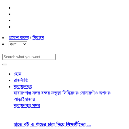
প্রবেশ করুন
/
নিবন্ধন
হোম
রাজনীতি
নারায়াণগঞ্জ
নারায়ণগঞ্জ সদর
বন্দর
ফতুল্লা
সিদ্ধিরগঞ্জ
সোনারগাঁও
রূপগঞ্জ
আড়াইহাজার
নারায়ণগঞ্জ সদর
হাতে বই ও গাছের চারা নিয়ে শিক্ষার্থীদের ...