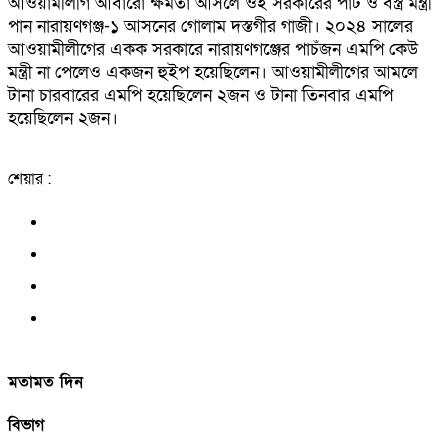
আওয়ামীলীগ আবারো ক্ষমতা আসলে ওই সরকারের পাট ও বস্ত্র মন্ত্রী
পান নারায়ণগঞ্জ-১ আসনের গোলাম দস্তগীর গাজী। ২০২৪ সালের
আওয়ামীলীগের একক সরকারে নারায়ণগঞ্জের পাচঁজন এমপি কেউ
মন্ত্রী না পেলেও একজন হুইপ হয়েছিলেন। আওয়ামীলীগের আমলে
টানা চারবারের এমপি হয়েছিলেন ২জন ও টানা তিনবার এমপি
হয়েছিলেন ২জন।
শেয়ার :
মতামত দিন
বিভাগ