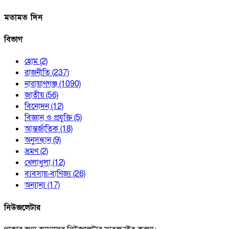
মতামত দিন
বিভাগ
হোম
(2)
রাজনীতি
(237)
নারায়াণগঞ্জ
(1090)
জাতীয়
(56)
বিনোদন
(12)
বিজ্ঞান ও প্রযুক্তি
(5)
আন্তর্জাতিক
(18)
অনুসন্ধান
(9)
ভ্রমণ
(2)
খেলাধুলা
(12)
ব্যবসায়-বাণিজ্য
(26)
অন্যান্য
(17)
নিউজলেটার