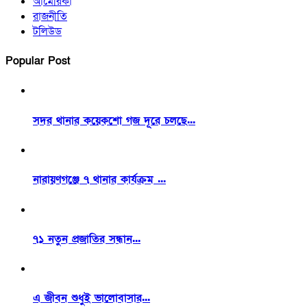
আমেরিকা
রাজনীতি
টলিউড
Popular Post
সদর থানার কয়েকশো গজ দূরে চলছে...
নারায়ণগঞ্জে ৭ থানার কার্যক্রম ...
৭১ নতুন প্রজাতির সন্ধান...
এ জীবন শুধুই ভালোবাসার...