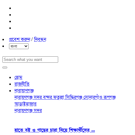
প্রবেশ করুন
/
নিবন্ধন
হোম
রাজনীতি
নারায়াণগঞ্জ
নারায়ণগঞ্জ সদর
বন্দর
ফতুল্লা
সিদ্ধিরগঞ্জ
সোনারগাঁও
রূপগঞ্জ
আড়াইহাজার
নারায়ণগঞ্জ সদর
হাতে বই ও গাছের চারা নিয়ে শিক্ষার্থীদের ...