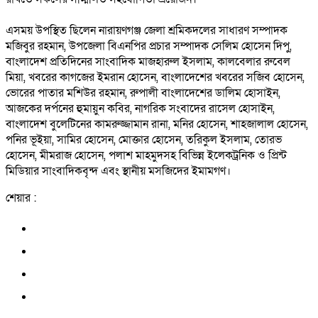
এসময় উপস্থিত ছিলেন নারায়ণগঞ্জ জেলা শ্রমিকদলের সাধারণ সম্পাদক
মজিবুর রহমান, উপজেলা বিএনপির প্রচার সম্পাদক সেলিম হোসেন দিপু,
বাংলাদেশ প্রতিদিনের সাংবাদিক মাজহারুল ইসলাম, কালবেলার রুবেল
মিয়া, খবরের কাগজের ইমরান হোসেন, বাংলাদেশের খবরের সজিব হোসেন,
ভোরের পাতার মশিউর রহমান, রুপালী বাংলাদেশের ডালিম হোসাইন,
আজকের দর্পনের হুমায়ুন কবির, নাগরিক সংবাদের রাসেল হোসাইন,
বাংলাদেশ বুলেটিনের কামরুজ্জামান রানা, মনির হোসেন, শাহজালাল হোসেন,
পনির ভূইয়া, সামির হোসেন, মোক্তার হোসেন, তরিকুল ইসলাম, তোরভ
হোসেন, মীমরাজ হোসেন, পলাশ মাহমুদসহ বিভিন্ন ইলেকট্রনিক ও প্রিন্ট
মিডিয়ার সাংবাদিকবৃন্দ এবং স্থানীয় মসজিদের ইমামগণ।
শেয়ার :