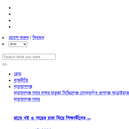
প্রবেশ করুন
/
নিবন্ধন
হোম
রাজনীতি
নারায়াণগঞ্জ
নারায়ণগঞ্জ সদর
বন্দর
ফতুল্লা
সিদ্ধিরগঞ্জ
সোনারগাঁও
রূপগঞ্জ
আড়াইহাজ
নারায়ণগঞ্জ সদর
হাতে বই ও গাছের চারা নিয়ে শিক্ষার্থীদের ...