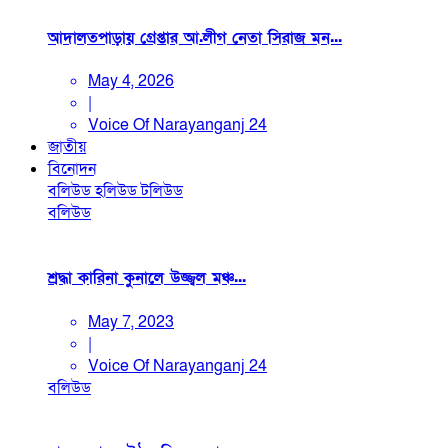
আদালতপাড়ায় গ্রেপ্তার আ.লীগ নেতা সিরাজ মন...
May 4, 2026
|
Voice Of Narayanganj 24
জাতীয়
বিনোদন
বলিউড
হলিউড
টলিউড
বলিউড
শ্রদ্ধা কারিনা কুনালে উজ্জ্বল মঞ্চ...
May 7, 2023
|
Voice Of Narayanganj 24
বলিউড