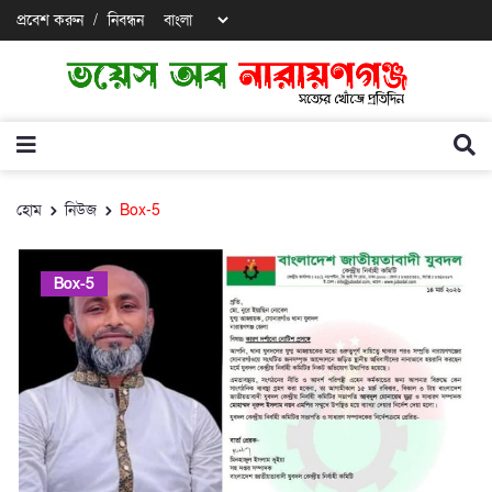
প্রবেশ করুন
/
নিবন্ধন
হোম
নিউজ
Box-5
Box-5