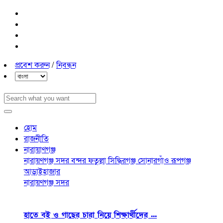
প্রবেশ করুন
/
নিবন্ধন
হোম
রাজনীতি
নারায়াণগঞ্জ
নারায়ণগঞ্জ সদর
বন্দর
ফতুল্লা
সিদ্ধিরগঞ্জ
সোনারগাঁও
রূপগঞ্জ
আড়াইহাজার
নারায়ণগঞ্জ সদর
হাতে বই ও গাছের চারা নিয়ে শিক্ষার্থীদের ...