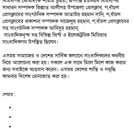
বিএনপির কোষাধ্যক্ষ শামীম ভুঁইয়া, রূপগঞ্জ ইউনিয়ন বিএনপির
সাধারন সম্পাদক জিন্নাত আলীসহ উপজেলা প্রেসক্লাব, প‚র্বাচল
প্রেসক্লাবের সাংগঠনিক সম্পাদক আতাউর রহমান সানি, প‚র্বাচল
প্রেসক্লাবের প্রকাশনা সম্পাদক সাজেদুর রহমান, প‚র্বাচল প্রেসক্লাবের
সহ সাংগঠনিক সম্পাদক আনিসুর রহমান,
সাংবাদিকবৃন্দ সহ বিভিন্ন প্রিন্ট ও ইলেকট্রনিক মিডিয়ার
সাংবাদিকগন উপস্থিত ছিলেন।
এসময় সামাজের ও দেশের সার্বিক কল্যানে সাংবাদিকদের করনীয়
নিয়ে আলোচনা করা হয়। সকলে এক সাথে মিলে মিশে কাজ করার
জন্য সবাইকে আহবান করেন। এসময় দেশের শান্তি ও সমৃদ্ধি
কামনায় বিশেষ মোনাজাত করা হয়।
শেয়ার :