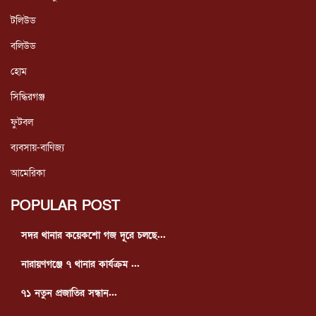
টলিউড
বলিউড
হোম
সিদ্ধিরগঞ্জ
ফুটবল
ব্যবসায়-বাণিজ্য
আমেরিকা
POPULAR POST
সদর থানার কয়েকশো গজ দূরে চলছে...
নারায়ণগঞ্জে ৭ থানার কার্যক্রম ...
৭১ নতুন প্রজাতির সন্ধান...