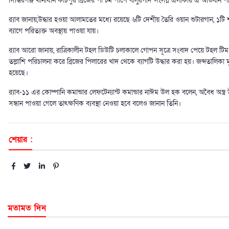
সিদ্ধিরগঞ্জ থানাধীন কাঁচপুর ব্রিজের পশ্চিম পাশে বালুরগদি সংলগ্ন এলাকায় এ অভিযান প
র‍্যাব জানায়,উদ্ধার হওয়া আলামতের মধ্যে রয়েছে ৬টি দেশীয় তৈরি ওয়ান শুটারগান, ১টি শ
ব্যাগে পরিত্যক্ত অবস্থায় পাওয়া যায়।
র‍্যাব আরো জানায়, রাত্রিকালীন টহল ডিউটি চলাকালে গোপন সূত্রে সংবাদ পেয়ে টহল টিম 
তল্লাশি পরিচালনা করে ব্রিজের পিলারের খাদ থেকে ব্যাগটি উদ্ধার করা হয়। জব্দতালিকা মূ
হয়েছে।
র‍্যাব-১১ এর কোম্পানি কমান্ডার লেফটেন্যান্ট কমান্ডার নাঈম উল হক বলেন, অবৈধ অস্ত্র 
সন্ধান পাওয়া গেলে তাৎক্ষণিক ব্যবস্থা নেওয়া হবে বলেও জানান তিনি।
শেয়ার :
মতামত দিন