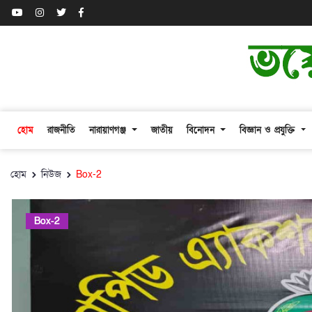
হোম
রাজনীতি
নারায়াণগঞ্জ
জাতীয়
বিনোদন
বিজ্ঞান ও প্রযুক্তি
হোম
নিউজ
Box-2
Box-2