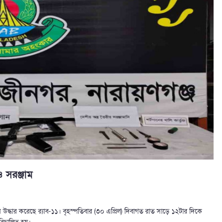
ও সরঞ্জাম
্জাম উদ্ধার করেছে র‍্যাব-১১। বৃহস্পতিবার (৩০ এপ্রিল) দিবাগত রাত সাড়ে ১২টার দিকে