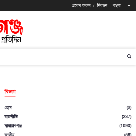
প্রবেশ করুন
/
নিবন্ধন
বিভাগ
হোম
(2)
রাজনীতি
(237)
নারায়াণগঞ্জ
(1090)
জাতীয়
(56)