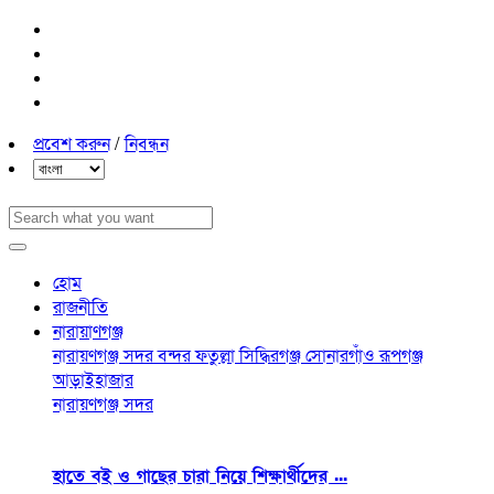
প্রবেশ করুন
/
নিবন্ধন
হোম
রাজনীতি
নারায়াণগঞ্জ
নারায়ণগঞ্জ সদর
বন্দর
ফতুল্লা
সিদ্ধিরগঞ্জ
সোনারগাঁও
রূপগঞ্জ
আড়াইহাজার
নারায়ণগঞ্জ সদর
হাতে বই ও গাছের চারা নিয়ে শিক্ষার্থীদের ...