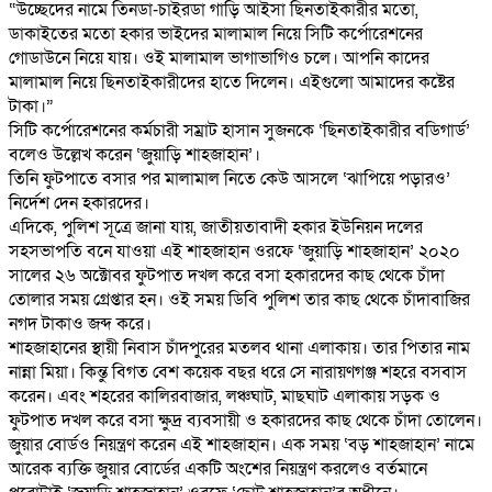
“উচ্ছেদের নামে তিনডা-চাইরডা গাড়ি আইসা ছিনতাইকারীর মতো,
ডাকাইতের মতো হকার ভাইদের মালামাল নিয়ে সিটি কর্পোরেশনের
গোডাউনে নিয়ে যায়। ওই মালামাল ভাগাভাগিও চলে। আপনি কাদের
মালামাল নিয়ে ছিনতাইকারীদের হাতে দিলেন। এইগুলো আমাদের কষ্টের
টাকা।”
সিটি কর্পোরেশনের কর্মচারী সম্রাট হাসান সুজনকে ‘ছিনতাইকারীর বডিগার্ড’
বলেও উল্লেখ করেন ‘জুয়াড়ি শাহজাহান’।
তিনি ফুটপাতে বসার পর মালামাল নিতে কেউ আসলে ‘ঝাপিয়ে পড়ারও’
নির্দেশ দেন হকারদের।
এদিকে, পুলিশ সূত্রে জানা যায়, জাতীয়তাবাদী হকার ইউনিয়ন দলের
সহসভাপতি বনে যাওয়া এই শাহজাহান ওরফে ‘জুয়াড়ি শাহজাহান’ ২০২০
সালের ২৬ অক্টোবর ফুটপাত দখল করে বসা হকারদের কাছ থেকে চাঁদা
তোলার সময় গ্রেপ্তার হন। ওই সময় ডিবি পুলিশ তার কাছ থেকে চাঁদাবাজির
নগদ টাকাও জব্দ করে।
শাহজাহানের স্থায়ী নিবাস চাঁদপুরের মতলব থানা এলাকায়। তার পিতার নাম
নান্না মিয়া। কিন্তু বিগত বেশ কয়েক বছর ধরে সে নারায়ণগঞ্জ শহরে বসবাস
করেন। এবং শহরের কালিরবাজার, লঞ্চঘাট, মাছঘাট এলাকায় সড়ক ও
ফুটপাত দখল করে বসা ক্ষুদ্র ব্যবসায়ী ও হকারদের কাছ থেকে চাঁদা তোলেন।
জুয়ার বোর্ডও নিয়ন্ত্রণ করেন এই শাহজাহান। এক সময় ‘বড় শাহজাহান’ নামে
আরেক ব্যক্তি জুয়ার বোর্ডের একটি অংশের নিয়ন্ত্রণ করলেও বর্তমানে