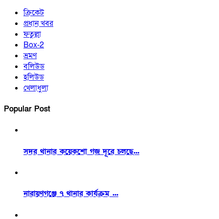
ক্রিকেট
প্রধান খবর
ফতুল্লা
Box-2
ভ্রমণ
বলিউড
হলিউড
খেলাধুলা
Popular Post
সদর থানার কয়েকশো গজ দূরে চলছে...
নারায়ণগঞ্জে ৭ থানার কার্যক্রম ...