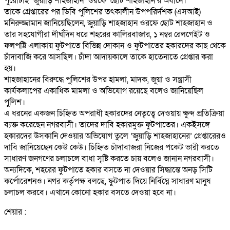
পুরোটাই ‘জুয়াড়ি শাহজাহান’ ওরফে ‘ছোট শাহজাহান’র অধীনে।
তাকে গ্রেপ্তারের পর ডিবি পুলিশের তৎকালীন উপপরির্দশক (এসআই)
মনিরুজ্জামান জানিয়েছিলেন, জুয়াড়ি শাহজাহান ওরফে ছোট শাহজাহান ও
তার সহযোগীরা দীর্ঘদিন ধরে শহরের কালিরবাজার, ১ নম্বর রেলগেইট ও
ফলপট্টি এলাকায় ফুটপাতে বিভিন্ন দোকান ও ফুটপাতের হকারদের কাছ থেকে
চাঁদাবাজি করে আসছিল। চাঁদা আদায়কালে তাকে হাতেনাতে গ্রেপ্তার করা
হয়।
শাহজাহানের বিরুদ্ধে পুলিশের উপর হামলা, মাদক, জুয়া ও সন্ত্রাসী
কার্যকলাপের একাধিক মামলা ও অভিযোগ রয়েছে বলেও জানিয়েছিল
পুলিশ।
এ ধরনের একজন চিহ্নিত অপরাধী হকারদের নেতৃত্বে দেওয়ায় ক্ষুব্দ প্রতিক্রিয়া
ব্যক্ত করেছেন নগরবাসী। তাদের দাবি হকারমুক্ত ফুটপাতের। একইসঙ্গে
হকারদের উসকানি দেওয়ার অভিযোগ তুলে ‘জুয়াড়ি শাহজাহানের’ গ্রেপ্তারেরও
দাবি জানিয়েছেন কেউ কেউ। চিহ্নিত চাঁদাবাজরা নিজের পকেট ভারী করতে
সাধারণ জনগণের চলাচলে বাধা সৃষ্টি করতে চায় বলেও জানান নগরবাসী।
অন্যদিকে, শহরের ফুটপাতে হকার বসতে না দেওয়ার সিদ্ধান্তে অনড় সিটি
কর্পোরেশনও। নগর কর্তৃপক্ষ বলছে, ফুটপাত দিয়ে নির্বিঘ্নে সাধারণ মানুষ
চলাচল করবে। এখানে কোনো হকার বসতে দেওয়া হবে না।
শেয়ার :