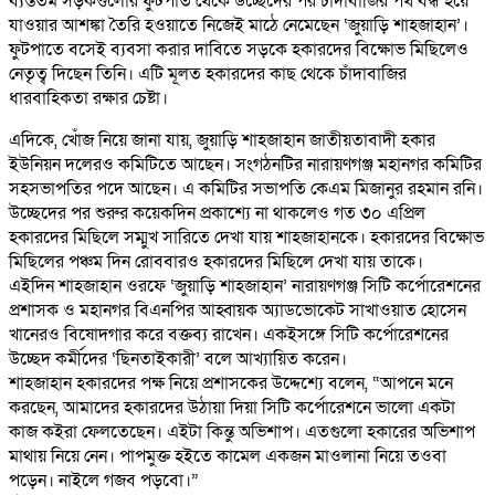
ব্যস্ততম সড়কগুলোর ফুটপাত থেকে উচ্ছেদের পর চাঁদাবাজির পথ বন্ধ হয়ে
যাওয়ার আশঙ্কা তৈরি হওয়াতে নিজেই মাঠে নেমেছেন ‘জুয়াড়ি শাহজাহান’।
ফুটপাতে বসেই ব্যবসা করার দাবিতে সড়কে হকারদের বিক্ষোভ মিছিলেও
নেতৃত্ব দিছেন তিনি। এটি মূলত হকারদের কাছ থেকে চাঁদাবাজির
ধারবাহিকতা রক্ষার চেষ্টা।
এদিকে, খোঁজ নিয়ে জানা যায়, জুয়াড়ি শাহজাহান জাতীয়তাবাদী হকার
ইউনিয়ন দলেরও কমিটিতে আছেন। সংগঠনটির নারায়ণগঞ্জ মহানগর কমিটির
সহসভাপতির পদে আছেন। এ কমিটির সভাপতি কেএম মিজানুর রহমান রনি।
উচ্ছেদের পর শুরুর কয়েকদিন প্রকাশ্যে না থাকলেও গত ৩০ এপ্রিল
হকারদের মিছিলে সম্মুখ সারিতে দেখা যায় শাহজাহানকে। হকারদের বিক্ষোভ
মিছিলের পঞ্চম দিন রোববারও হকারদের মিছিলে দেখা যায় তাকে।
এইদিন শাহজাহান ওরফে ‘জুয়াড়ি শাহজাহান’ নারায়ণগঞ্জ সিটি কর্পোরেশনের
প্রশাসক ও মহানগর বিএনপির আহ্বায়ক অ্যাডভোকেট সাখাওয়াত হোসেন
খানেরও বিষোদগার করে বক্তব্য রাখেন। একইসঙ্গে সিটি কর্পোরেশনের
উচ্ছেদ কর্মীদের ‘ছিনতাইকারী’ বলে আখ্যায়িত করেন।
শাহজাহান হকারদের পক্ষ নিয়ে প্রশাসকের উদ্দেশ্যে বলেন, “আপনে মনে
করছেন, আমাদের হকারদের উঠায়া দিয়া সিটি কর্পোরেশনে ভালো একটা
কাজ কইরা ফেলতেছেন। এইটা কিন্তু অভিশাপ। এতগুলো হকারের অভিশাপ
মাথায় নিয়ে নেন। পাপমুক্ত হইতে কামেল একজন মাওলানা নিয়ে তওবা
পড়েন। নাইলে গজব পড়বো।”