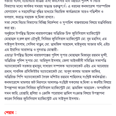
বক্তারা বলেন, ন্যায়বিচার প্রতিষ্ঠা এবং জনসেবার মান উন্নয়নে পুলিশ ও বিচার
বিভাগের মধ্যে কার্যকর সমন্বয় অত্যন্ত গুরুত্বপ‚র্ণ। এ ধরনের কনফারেন্স পারস্পরিক
যোগাযোগ ও সহযোগিতা বৃদ্ধির মাধ্যমে বিচারিক কার্যক্রমকে আরও গতিশীল ও
ফলপ্রস‚ করতে সহায়ক ভ‚মিকা রাখবে।
সভা শেষে বিচার বিভাগের বিভিন্ন নির্দেশনা ও সুপারিশ বাস্তবায়নের বিষয়ে মতবিনিময়
করা হয়।
অনুষ্ঠানে উপস্থিত ছিলেন নারায়ণগঞ্জের অতিরিক্ত চিফ জুডিসিয়াল ম্যাজিস্ট্রেট
মোহাম্মদ ন‚রুল হুদা চৌধুরী, সিনিয়র জুডিসিয়াল ম্যাজিস্ট্রেট মো. নুর মহসিন, এম
সাইফুল ইসলাম, সেলিনা খাতুন, মো. তামজিদ আহমেদ, মাইমুনাহ আক্তার মনি, এইচ
এম ইয়াসির আরাফাত ও নুসরাত মোস্তারী।
এছাড়া উপস্থিত ছিলেন নারায়ণগঞ্জের পুলিশ সুপার মোহাম্মদ মিজানুর রহমান মুন্সী,
অতিরিক্ত পুলিশ সুপার মো. আরিফুল ইসলাম, জেলা আইনজীবী সমিতির সভাপতি
অ্যাডভোকেট সরকার হুমায়ুন, সাধারণ সম্পাদক অ্যাডভোকেট এইচ এম আনোয়ার
প্রধান, পাবলিক প্রসিকিউটর অ্যাডভোকেট মো. আবুল কালাম আজাদ জাকির,
অতিরিক্ত পিপি অ্যাডভোকেট সৈয়দ মশিউর রহমান শাহিনসহ সংশ্লিষ্ট কর্মকর্তারা।
কনফারেন্সে মামলার জট নিরসনে আদালত-সংশ্লিষ্ট সকলের ভ‚মিকা ও করণীয় বিষয়ে
উপস্থাপনা করেন সিনিয়র জুডিসিয়াল ম্যাজিস্ট্রেট মো. তামজিদ আহমেদ। অপরদিকে
সমন জারি, গ্রেপ্তারি, হুলিয়া ও ক্রোকি পরোয়ানা তামিল সংক্রান্ত বিষয়ে উপস্থাপনা
করেন সিনিয়র জুডিসিয়াল ম্যাজিস্ট্রেট এম সাইফুল ইসলাম।
শেয়ার :