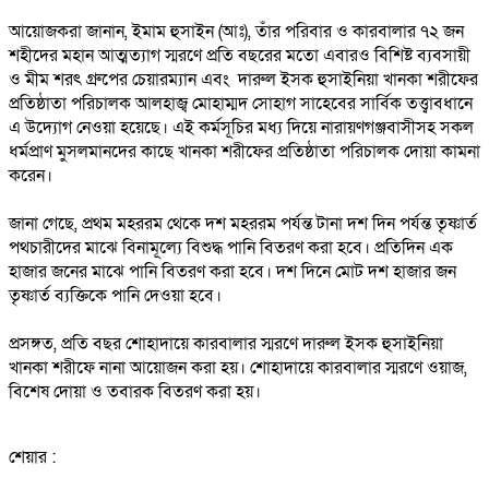
আয়োজকরা জানান, ইমাম হুসাইন (আঃ), তাঁর পরিবার ও কারবালার ৭২ জন
শহীদের মহান আত্মত্যাগ স্মরণে প্রতি বছরের মতো এবারও বিশিষ্ট ব্যবসায়ী
ও মীম শরৎ গ্রুপের চেয়ারম্যান এবং দারুল ইসক হুসাইনিয়া খানকা শরীফের
প্রতিষ্ঠাতা পরিচালক আলহাজ্ব মোহাম্মদ সোহাগ সাহেবের সার্বিক তত্ত্বাবধানে
এ উদ্যোগ নেওয়া হয়েছে। এই কর্মসূচির মধ্য দিয়ে নারায়ণগঞ্জবাসীসহ সকল
ধর্মপ্রাণ মুসলমানদের কাছে খানকা শরীফের প্রতিষ্ঠাতা পরিচালক দোয়া কামনা
করেন।
জানা গেছে, প্রথম মহররম থেকে দশ মহররম পর্যন্ত টানা দশ দিন পর্যন্ত তৃষ্ণার্ত
পথচারীদের মাঝে বিনামূল্যে বিশুদ্ধ পানি বিতরণ করা হবে। প্রতিদিন এক
হাজার জনের মাঝে পানি বিতরণ করা হবে। দশ দিনে মোট দশ হাজার জন
তৃষ্ণার্ত ব্যক্তিকে পানি দেওয়া হবে।
প্রসঙ্গত, প্রতি বছর শোহাদায়ে কারবালার স্মরণে দারুল ইসক হুসাইনিয়া
খানকা শরীফে নানা আয়োজন করা হয়। শোহাদায়ে কারবালার স্মরণে ওয়াজ,
বিশেষ দোয়া ও তবারক বিতরণ করা হয়।
শেয়ার :