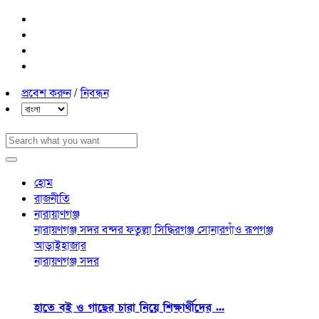
প্রবেশ করুন
/
নিবন্ধন
হোম
রাজনীতি
নারায়াণগঞ্জ
নারায়ণগঞ্জ সদর
বন্দর
ফতুল্লা
সিদ্ধিরগঞ্জ
সোনারগাঁও
রূপগঞ্জ
আড়াইহাজার
নারায়ণগঞ্জ সদর
হাতে বই ও গাছের চারা নিয়ে শিক্ষার্থীদের ...