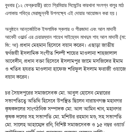
বুধবার (১২ ফেব্রুয়ারী) রাতে প্রিমিয়ার সিমেন্টের কারখানা সংলগ্ন বালুর মাঠ
এলাকায় পবিত্র মেরাজুন্নবী উপলক্ষ্যে এই দোয়ার আয়োজন করা হয়।
অনুষ্ঠানে আন্তর্জাতিক ইসলামিক স্কলার ও পীরজাদা এবং আল মাদানী
আবেদী ওয়ার্ল্ড এর চেয়ারম্যান শায়েখ সাইয়্যেদ মাখদুম শাহ আল মাদানী (মা:
প্রধান মেহমান হিসেবে
বয়ান করেন। এছাড়া জাতীয়
জি: আ)
স্বর্ণজয়ী ইসলামিক সংগীত শিল্পী শায়ের মাওলানা শাহজালাল
আবেদীন, প্রধান বক্তা হিসেবে ইসলামপুর জামে মসজিদের ইমাম
ও খতিব হযরত মাওলানা হাফেজ শরিফুল ইসলাম ফরাজী ওয়াজে
বয়ান করেন।
চর সৈয়দপুরের
সমাজসেবক মো. আবুল হোসেন মেম্বারের
সভাপতিত্বে অতিথি হিসেবে উপস্থিত ছিলেন নারায়ণগঞ্জ মহানগর
কৃষকদলের সাংগঠনিক সম্পাদক মো. আল আমিন খান, মহানগর
কৃষক দলের সহ সভাপতি মো. মশিউর রহমান মশু, সহ সভাপতি
মো. সালেহ আহাম্মেদ রনি, বিশিষ্ট সমাজসেবক ও ১৫ নম্বর ওয়ার্ড