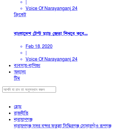
|
Voice Of Narayanganj 24
ক্রিকেট
বাংলাদেশ টেস্ট ম্যাচ জেতা শিখবে কবে...
Feb 18, 2020
|
Voice Of Narayanganj 24
ব্যবসায়-বাণিজ্য
অন্যান্য
টিম
হোম
রাজনীতি
নারায়াণগঞ্জ
নারায়ণগঞ্জ সদর
বন্দর
ফতুল্লা
সিদ্ধিরগঞ্জ
সোনারগাঁও
রূপগঞ্জ