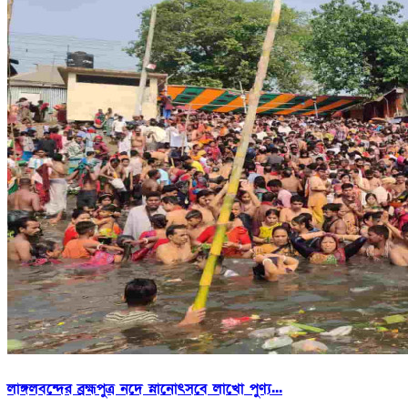
লাঙ্গলবন্দের ব্রহ্মপুত্র নদে স্নানোৎসবে লাখো পুণ্য...