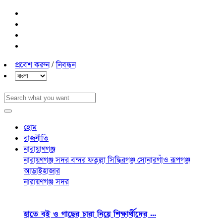
প্রবেশ করুন
/
নিবন্ধন
হোম
রাজনীতি
নারায়াণগঞ্জ
নারায়ণগঞ্জ সদর
বন্দর
ফতুল্লা
সিদ্ধিরগঞ্জ
সোনারগাঁও
রূপগঞ্জ
আড়াইহাজার
নারায়ণগঞ্জ সদর
হাতে বই ও গাছের চারা নিয়ে শিক্ষার্থীদের ...