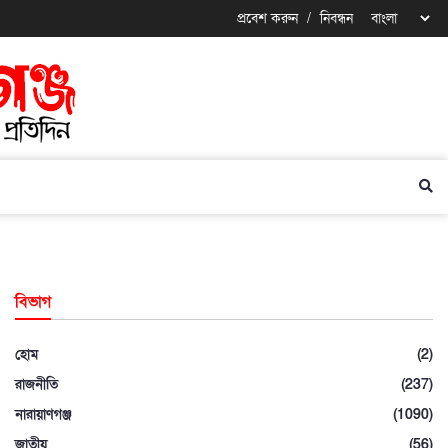
প্রবেশ করুন
/
নিবন্ধন
বিভাগ
হোম
(2)
রাজনীতি
(237)
নারায়াণগঞ্জ
(1090)
জাতীয়
(56)