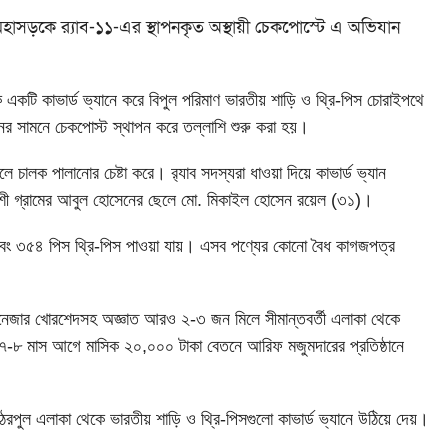
মহাসড়কে র‌্যাব-১১-এর স্থাপনকৃত অস্থায়ী চেকপোস্টে এ অভিযান
ে একটি কাভার্ড ভ্যানে করে বিপুল পরিমাণ ভারতীয় শাড়ি ও থ্রি-পিস চোরাইপথে
ের সামনে চেকপোস্ট স্থাপন করে তল্লাশি শুরু করা হয়।
চালক পালানোর চেষ্টা করে। র‌্যাব সদস্যরা ধাওয়া দিয়ে কাভার্ড ভ্যান
শী গ্রামের আবুল হোসেনের ছেলে মো. মিকাইল হোসেন রয়েল (৩১)।
 এবং ৩৫৪ পিস থ্রি-পিস পাওয়া যায়। এসব পণ্যের কোনো বৈধ কাগজপত্র
্যানেজার খোরশেদসহ অজ্ঞাত আরও ২-৩ জন মিলে সীমান্তবর্তী এলাকা থেকে
৭-৮ মাস আগে মাসিক ২০,০০০ টাকা বেতনে আরিফ মজুমদারের প্রতিষ্ঠানে
পুল এলাকা থেকে ভারতীয় শাড়ি ও থ্রি-পিসগুলো কাভার্ড ভ্যানে উঠিয়ে দেয়।