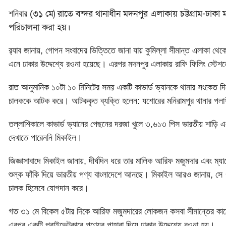
৩১ মে)
রাতে বন্দর থানাধীন মদনপুর এলাকায় চট্টগ্রাম-ঢাকা 
শনিবার (
পরিচালনা করা হয়।
র‌্যাব জানায়, গোপন সংবাদের ভিত্তিতে জানা যায় কুমিল্লা সীমান্ত এলাকা থেক
এনে ঢাকার উদ্দেশ্যে রওনা হয়েছে। এরপর মদনপুর এলাকায় রাফি ফিলিং স্টেশন
রাত আনুমানিক ১০টা ১০ মিনিটের সময় একটি কাভার্ড ভ্যানকে থামার সংকেত দিলে 
চালককে আটক করে। আটককৃত ব্যক্তি হলেন: যশোরের মনিরামপুর থানার পলা
তল্লাশিকালে কাভার্ড ভ্যানের পেছনের দরজা খুলে ৩,৬১৩ পিস ভারতীয় শাড়ি
দেখাতে পারেননি মিকাইল।
জিজ্ঞাসাবাদে মিকাইল জানায়, দীর্ঘদিন ধরে তার মালিক আরিফ মজুমদার এবং ম
শুল্ক ফাঁকি দিয়ে ভারতীয় পণ্য বাংলাদেশে আনছে। মিকাইল আরও জানায়, সে 
চালক হিসেবে যোগদান করে।
গত ৩১ মে বিকেল ৫টার দিকে আরিফ মজুমদারের লোকজন কসবা সীমান্তের কাঠের
এরপর একটি প্রাইভেটকারে পণ্যের পাহারা দিয়ে ঢাকার উদ্দেশ্যে রওনা হয়।