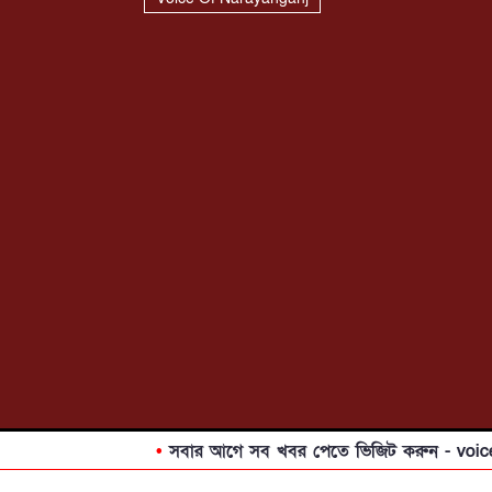
•
সবার আগে সব খবর পেতে ভিজিট করুন - voiceofna