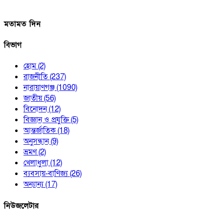
মতামত দিন
বিভাগ
হোম
(2)
রাজনীতি
(237)
নারায়াণগঞ্জ
(1090)
জাতীয়
(56)
বিনোদন
(12)
বিজ্ঞান ও প্রযুক্তি
(5)
আন্তর্জাতিক
(18)
অনুসন্ধান
(9)
ভ্রমণ
(2)
খেলাধুলা
(12)
ব্যবসায়-বাণিজ্য
(26)
অন্যান্য
(17)
নিউজলেটার