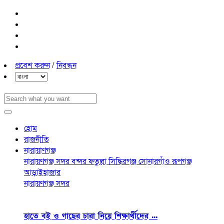
প্রবেশ করুন
/
নিবন্ধন
হোম
রাজনীতি
নারায়াণগঞ্জ
নারায়ণগঞ্জ সদর
বন্দর
ফতুল্লা
সিদ্ধিরগঞ্জ
সোনারগাঁও
রূপগঞ্জ
আড়াইহাজার
নারায়ণগঞ্জ সদর
হাতে বই ও গাছের চারা নিয়ে শিক্ষার্থীদের ...