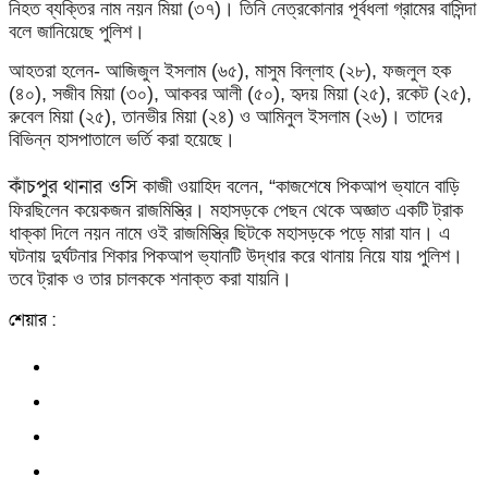
নিহত ব্যক্তির নাম নয়ন মিয়া (৩৭)। তিনি নেত্রকোনার পূর্বধলা গ্রামের বাসিন্দা
বলে জানিয়েছে পুলিশ।
আহতরা হলেন- আজিজুল ইসলাম (৬৫), মাসুম বিল্লাহ (২৮), ফজলুল হক
(৪০), সজীব মিয়া (৩০), আকবর আলী (৫০), হৃদয় মিয়া (২৫), রকেট (২৫),
রুবেল মিয়া (২৫), তানভীর মিয়া (২৪) ও আমিনুল ইসলাম (২৬)। তাদের
বিভিন্ন হাসপাতালে ভর্তি করা হয়েছে।
কাঁচপুর থানার ওসি
কাজী ওয়াহিদ
বলেন, “কাজশেষে পিকআপ ভ্যানে বাড়ি
ফিরছিলেন কয়েকজন রাজমিস্ত্রি। মহাসড়কে পেছন থেকে অজ্ঞাত একটি ট্রাক
ধাক্কা দিলে নয়ন নামে ওই রাজমিস্ত্রি ছিটকে মহাসড়কে পড়ে মারা যান।
এ
ঘটনায় দুর্ঘটনার শিকার পিকআপ ভ্যানটি উদ্ধার করে থানায় নিয়ে যায় পুলিশ।
তবে ট্রাক ও তার চালককে শনাক্ত করা যায়নি।
শেয়ার :