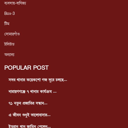
ব্যবসায়-বাণিজ্য
Box-3
টিম
সোনারগাঁও
টলিউড
অন্যান্য
POPULAR POST
সদর থানার কয়েকশো গজ দূরে চলছে...
নারায়ণগঞ্জে ৭ থানার কার্যক্রম ...
৭১ নতুন প্রজাতির সন্ধান...
এ জীবন শুধুই ভালোবাসার...
ইমরান খান জামিন পেলেন...