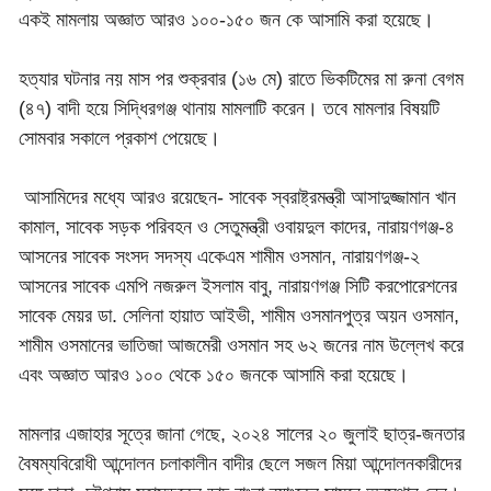
একই মামলায় অজ্ঞাত আরও ১০০-১৫০ জন কে আসামি করা হয়েছে।
হত্যার ঘটনার নয় মাস পর শুক্রবার (১৬ মে) রাতে ভিকটিমের মা রুনা বেগম
(৪৭) বাদী হয়ে সিদ্ধিরগঞ্জ থানায় মামলাটি করেন। তবে মামলার বিষয়টি
সোমবার সকালে প্রকাশ পেয়েছে।
আসামিদের মধ্যে আরও রয়েছেন- সাবেক স্বরাষ্ট্রমন্ত্রী আসাদুজ্জামান খান
কামাল, সাবেক সড়ক পরিবহন ও সেতুমন্ত্রী ওবায়দুল কাদের, নারায়ণগঞ্জ-৪
আসনের সাবেক সংসদ সদস্য একেএম শামীম ওসমান, নারায়ণগঞ্জ-২
আসনের সাবেক এমপি নজরুল ইসলাম বাবু, নারায়ণগঞ্জ সিটি করপোরেশনের
সাবেক মেয়র ডা. সেলিনা হায়াত আইভী, শামীম ওসমানপুত্র অয়ন ওসমান,
শামীম ওসমানের ভাতিজা আজমেরী ওসমান সহ ৬২ জনের নাম উল্লেখ করে
এবং অজ্ঞাত আরও ১০০ থেকে ১৫০ জনকে আসামি করা হয়েছে।
মামলার এজাহার সূত্রে জানা গেছে, ২০২৪ সালের ২০ জুলাই ছাত্র-জনতার
বৈষম্যবিরোধী আন্দোলন চলাকালীন বাদীর ছেলে সজল মিয়া আন্দোলনকারীদের