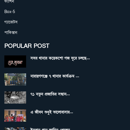
ফ্যাশন
Box-5
গ্যাজেটস
পাকিস্তান
POPULAR POST
সদর থানার কয়েকশো গজ দূরে চলছে...
নারায়ণগঞ্জে ৭ থানার কার্যক্রম ...
৭১ নতুন প্রজাতির সন্ধান...
এ জীবন শুধুই ভালোবাসার...