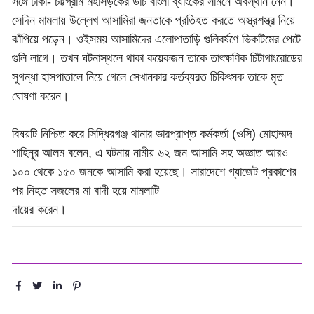
সঙ্গে ঢাকা- চট্টগ্রাম মহাসড়কের ডাচ বাংলা ব্যাংকের সামনে অবস্থান নেন।
সেদিন মামলায় উল্লেখ আসামিরা জনতাকে প্রতিহত করতে অস্ত্রশস্ত্র নিয়ে
ঝাঁপিয়ে পড়েন। ওইসময় আসামিদের এলোপাতাড়ি গুলিবর্ষণে ভিকটিমের পেটে
গুলি লাগে। তখন ঘটনাস্থলে থাকা কয়েকজন তাকে তাৎক্ষণিক চিটাগাংরোডের
সুগন্ধা হাসপাতালে নিয়ে গেলে সেখানকার কর্তব্যরত চিকিৎসক তাকে মৃত
ঘোষণা করেন।
বিষয়টি নিশ্চিত করে সিদ্ধিরগঞ্জ থানার ভারপ্রাপ্ত কর্মকর্তা (ওসি) মোহাম্মদ
শাহিনূর আলম বলেন, এ ঘটনায় নামীয় ৬২ জন আসামি সহ অজ্ঞাত আরও
১০০ থেকে ১৫০ জনকে আসামি করা হয়েছে। সারাদেশে গ্যাজেট প্রকাশের
পর নিহত সজলের মা বাদী হয়ে মামলাটি
দায়ের করেন।
শেয়ার :