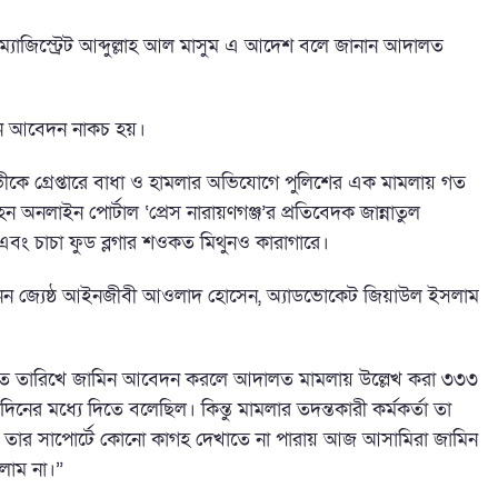
ল ম্যাজিস্ট্রেট আব্দুল্লাহ আল মাসুম এ আদেশ বলে জানান আদালত
মিন আবেদন নাকচ হয়।
ভীকে গ্রেপ্তারে বাধা ও হামলার অভিযোগে পুলিশের এক মামলায় গত
 অনলাইন পোর্টাল ‘প্রেস নারায়ণগঞ্জ’র প্রতিবেদক জান্নাতুল
 এবং চাচা ফুড ব্লগার শওকত
মিথুনও
কারাগারে।
 নেন জ্যেষ্ঠ আইনজীবী আওলাদ হোসেন, অ্যাডভোকেট জিয়াউল ইসলাম
গত তারিখে জামিন আবেদন করলে আদালত মামলায় উল্লেখ করা ৩৩৩
নদিনের মধ্যে দিতে বলেছিল। কিন্তু মামলার তদন্তকারী কর্মকর্তা তা
েও তার সাপোর্টে কোনো কাগহ দেখাতে না পারায় আজ আসামিরা জামিন
েলাম না।”