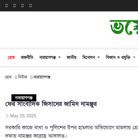
হোম
রাজনীতি
নারায়াণগঞ্জ
জাতীয়
বিনোদন
বিজ্ঞান ও প্রযুক্তি
হোম
নিউজ
নারায়াণগঞ্জ
নারায়াণগঞ্জ
ফের সাংবাদিক জিসানের জামিন নামঞ্জুর
May 25, 2025
সরকারি কাজে বাধা ও পুলিশের উপর হামলার অভিযোগে মামলায় গ্রে
দফায় নামঞ্জুর করেছে আদালত।