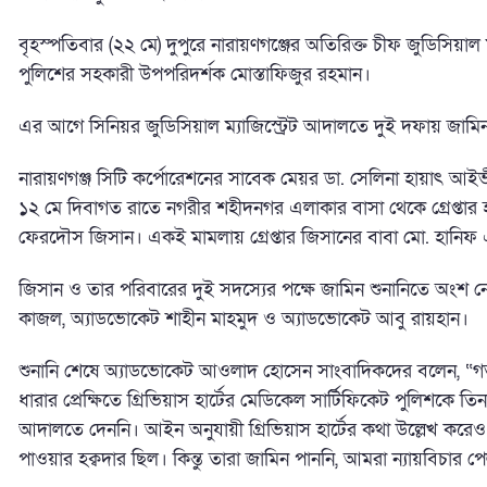
বৃহস্পতিবার (২২ মে) দুপুরে নারায়ণগঞ্জের অতিরিক্ত চীফ জুডিসিয়া
পুলিশের সহকারী উপপরিদর্শক মোস্তাফিজুর রহমান।
এর আগে সিনিয়র জুডিসিয়াল ম্যাজিস্ট্রেট আদালতে দুই দফায় জা
নারায়ণগঞ্জ সিটি কর্পোরেশনের সাবেক মেয়র ডা. সেলিনা হায়াৎ আই
১২ মে দিবাগত রাতে নগরীর শহীদনগর এলাকার বাসা থেকে গ্রেপ্তার হন
ফেরদৌস জিসান। একই মামলায় গ্রেপ্তার জিসানের বাবা মো. হানিফ
জিসান ও তার পরিবারের দুই সদস্যের পক্ষে জামিন শুনানিতে অংশ
কাজল, অ্যাডভোকেট শাহীন মাহমুদ ও অ্যাডভোকেট আবু রায়হান।
শুনানি শেষে অ্যাডভোকেট আওলাদ হোসেন সাংবাদিকদের বলেন, “
ধারার প্রেক্ষিতে গ্রিভিয়াস হার্টের মেডিকেল সার্টিফিকেট পুলিশকে তি
আদালতে দেননি। আইন অনুযায়ী গ্রিভিয়াস হার্টের কথা উল্লেখ কর
পাওয়ার হক্বদার ছিল। কিন্তু তারা জামিন পাননি, আমরা ন্যায়বিচার প