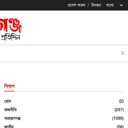
প্রবেশ করুন
/
নিবন্ধন
বিভাগ
হোম
(2)
রাজনীতি
(237)
নারায়াণগঞ্জ
(1090)
জাতীয়
(56)