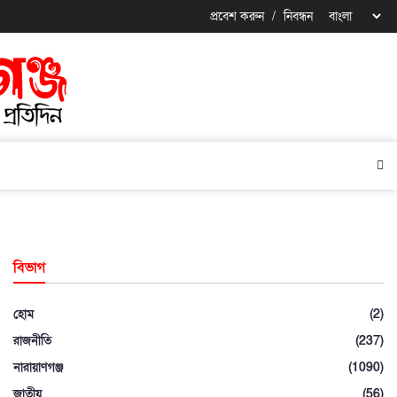
প্রবেশ করুন
/
নিবন্ধন
বিভাগ
হোম
(2)
রাজনীতি
(237)
নারায়াণগঞ্জ
(1090)
জাতীয়
(56)