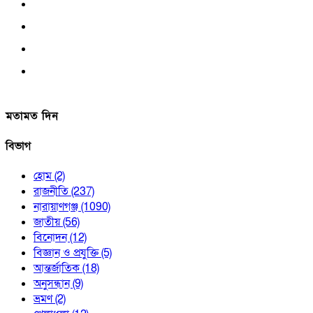
মতামত দিন
বিভাগ
হোম
(2)
রাজনীতি
(237)
নারায়াণগঞ্জ
(1090)
জাতীয়
(56)
বিনোদন
(12)
বিজ্ঞান ও প্রযুক্তি
(5)
আন্তর্জাতিক
(18)
অনুসন্ধান
(9)
ভ্রমণ
(2)