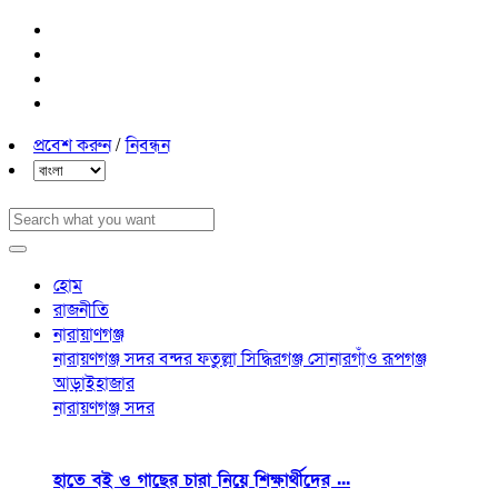
প্রবেশ করুন
/
নিবন্ধন
হোম
রাজনীতি
নারায়াণগঞ্জ
নারায়ণগঞ্জ সদর
বন্দর
ফতুল্লা
সিদ্ধিরগঞ্জ
সোনারগাঁও
রূপগঞ্জ
আড়াইহাজার
নারায়ণগঞ্জ সদর
হাতে বই ও গাছের চারা নিয়ে শিক্ষার্থীদের ...