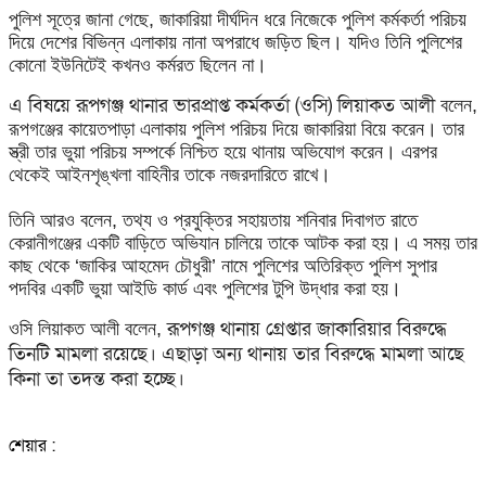
পুলিশ সূত্রে জানা গেছে, জাকারিয়া দীর্ঘদিন ধরে নিজেকে পুলিশ কর্মকর্তা পরিচয়
দিয়ে দেশের বিভিন্ন এলাকায় নানা অপরাধে জড়িত ছিল। যদিও তিনি পুলিশের
কোনো ইউনিটেই কখনও কর্মরত ছিলেন না।
এ বিষয়ে রূপগঞ্জ থানার ভারপ্রাপ্ত কর্মকর্তা (ওসি) লিয়াকত আলী
বলেন,
রূপগঞ্জের কায়েতপাড়া এলাকায় পুলিশ পরিচয় দিয়ে জাকারিয়া বিয়ে করেন। তার
স্ত্রী তার ভুয়া পরিচয় সম্পর্কে নিশ্চিত হয়ে থানায় অভিযোগ করেন। এরপর
থেকেই আইনশৃঙ্খলা বাহিনীর তাকে নজরদারিতে রাখে।
তিনি আরও বলেন, তথ্য ও প্রযুক্তির সহায়তায় শনিবার দিবাগত রাতে
কেরানীগঞ্জের একটি বাড়িতে অভিযান চালিয়ে তাকে আটক করা হয়।
এ সময় তার
কাছ থেকে ‘জাকির আহমেদ চৌধুরী’ নামে পুলিশের অতিরিক্ত পুলিশ সুপার
পদবির একটি ভুয়া আইডি কার্ড এবং পুলিশের টুপি উদ্ধার করা হয়।
রূপগঞ্জ থানায় গ্রেপ্তার জাকারিয়ার বিরুদ্ধে
ওসি লিয়াকত আলী বলেন,
তিনটি মামলা রয়েছে। এছাড়া
অন্য থানায় তার বিরুদ্ধে মামলা আছে
কিনা তা তদন্ত করা হচ্ছে।
শেয়ার :