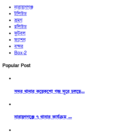
নারায়াণগঞ্জ
টলিউড
ভ্রমণ
হলিউড
ফুটবল
ফ্যাশন
বন্দর
Box-2
Popular Post
সদর থানার কয়েকশো গজ দূরে চলছে...
নারায়ণগঞ্জে ৭ থানার কার্যক্রম ...